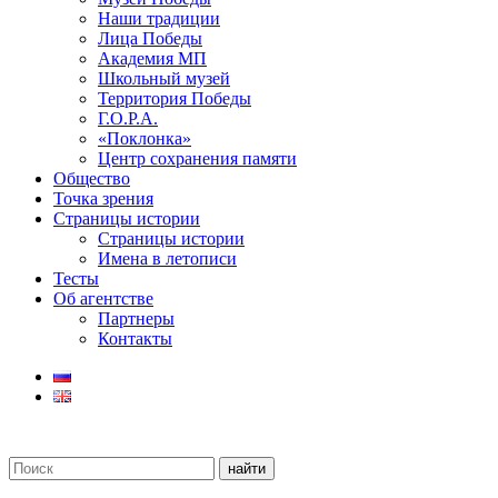
Наши традиции
Лица Победы
Академия МП
Школьный музей
Территория Победы
Г.О.Р.А.
«Поклонка»
Центр сохранения памяти
Общество
Точка зрения
Страницы истории
Страницы истории
Имена в летописи
Тесты
Об агентстве
Партнеры
Контакты