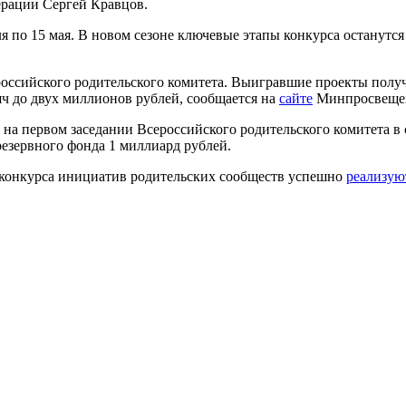
ерации Сергей Кравцов.
я по 15 мая. В новом сезоне ключевые этапы конкурса останутс
российского родительского комитета. Выигравшие проекты полу
яч до двух миллионов рублей, сообщается на
сайте
Минпросвеще
 первом заседании Всероссийского родительского комитета в се
езервного фонда 1 миллиард рублей.
 конкурса инициатив родительских сообществ успешно
реализую