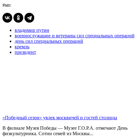
#мп
владимир путин
военнослужащие и ветераны сил специальных операций
день сил специальных операций
кремль
президент
«Победный сезон» увлек москвичей и гостей столицы
В филиале Музея Победы — Музее Г.О.Р.А. отмечают День
физкультурника. Сотни семей из Москвы...