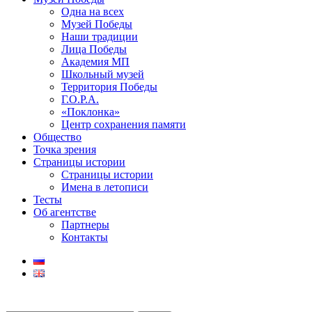
Одна на всех
Музей Победы
Наши традиции
Лица Победы
Академия МП
Школьный музей
Территория Победы
Г.О.Р.А.
«Поклонка»
Центр сохранения памяти
Общество
Точка зрения
Страницы истории
Страницы истории
Имена в летописи
Тесты
Об агентстве
Партнеры
Контакты