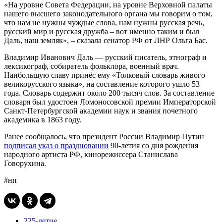
«На уровне Совета Федерации, на уровне Верховной палаты
нашего высшего законодательного органа мы говорим о том,
что нам не нужны чуждые слова, нам нужны русская речь,
русский мир и русская дружба – вот именно таким и был
Даль, наш земляк», – сказала сенатор РФ от ЛНР Ольга Бас.
Владимир Иванович Даль — русский писатель, этнограф и
лексикограф, собиратель фольклора, военный врач.
Наибольшую славу принёс ему «Толковый словарь живого
великорусского языка», на составление которого ушло 53
года. Словарь содержит около 200 тысяч слов. За составление
словаря был удостоен Ломоносовской премии Императорской
Санкт-Петербургской академии наук и звания почетного
академика в 1863 году.
Ранее сообщалось, что президент России Владимир Путин
подписал указ о праздновании
90-летия со дня рождения
народного артиста РФ, кинорежиссера Станислава
Говорухина.
#нп
225-летие