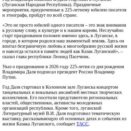
(Луганская Народная Республика). Праздничные
мероприятия, приуроченные к 225-летнему юбилею писателя
и этнографа, пройдут по всей стране.
«Это не просто юбилей одного писателя – это знак внимания
к русскому слову, к культуре и к нашим корням. Неслучайно
старт празднования положен именно здесь, в Луганске, в
городе, в котором родился наш знаменитый земляк. Здесь он
впитал безграничную любовь к многообразию русской жизни
и навсегда остался в памяти людей как Казак Луганский», –
сказал глава республики Леонид Пасечник.
Указ о праздновании в 2026 году 225-летия со дня рождения
Владимира Даля подписал президент России Владимир
Путин.
Год Даля стартовал в Колонном зале Луганска концертом
танцевальных и вокальных ансамблей местных творческих
коллективов. Его посетили представители региональных
властей, общественники, активисты молодежных
организаций республики. Кроме того, луганский
Литературный музей В.И. Даля подготовил тематическую
выставку, рассказывающую об основных датах и событиях из
жизни Казака Луганского, сообщает
ТАСС
.