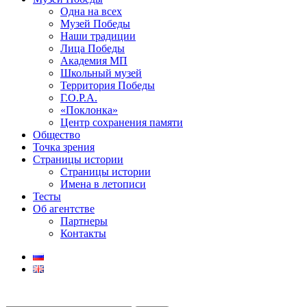
Одна на всех
Музей Победы
Наши традиции
Лица Победы
Академия МП
Школьный музей
Территория Победы
Г.О.Р.А.
«Поклонка»
Центр сохранения памяти
Общество
Точка зрения
Страницы истории
Страницы истории
Имена в летописи
Тесты
Об агентстве
Партнеры
Контакты