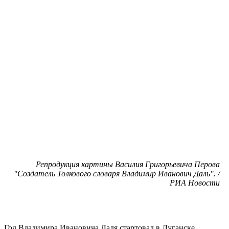
Репродукция картины Василия Григорьевича Перова
"Создатель Толкового словаря Владимир Иванович Даль". /
РИА Новости
Год Владимира Ивановича Даля стартовал в Луганске