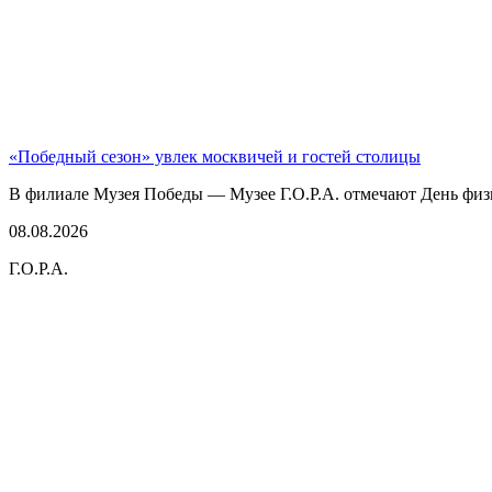
«Победный сезон» увлек москвичей и гостей столицы
В филиале Музея Победы — Музее Г.О.Р.А. отмечают День физк
08.08.2026
Г.О.Р.А.