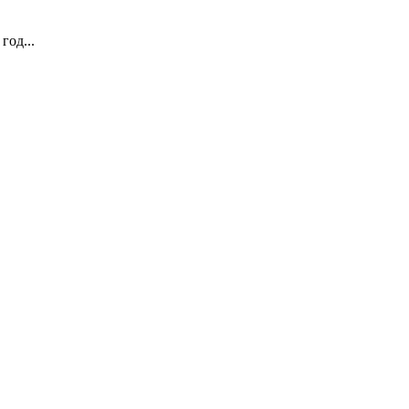
год...