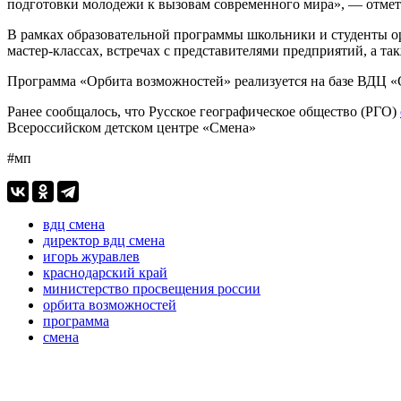
подготовки молодежи к вызовам современного мира», — отме
В рамках образовательной программы школьники и студенты 
мастер-классах, встречах с представителями предприятий, а т
Программа «Орбита возможностей» реализуется на базе ВДЦ 
Ранее сообщалось, что Русское географическое общество (РГО)
Всероссийском детском центре «Смена»
#мп
вдц смена
директор вдц смена
игорь журавлев
краснодарский край
министерство просвещения россии
орбита возможностей
программа
смена