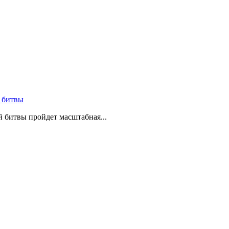
 битвы
й битвы пройдет масштабная...