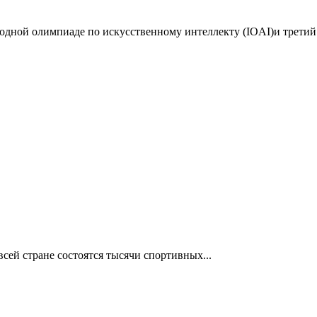
дной олимпиаде по искусственному интеллекту (IOAI)и третий 
сей стране состоятся тысячи спортивных...