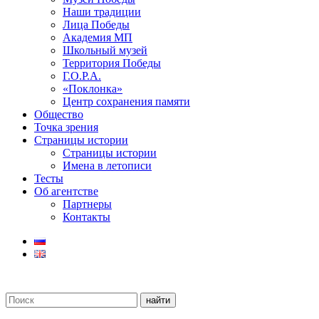
Наши традиции
Лица Победы
Академия МП
Школьный музей
Территория Победы
Г.О.Р.А.
«Поклонка»
Центр сохранения памяти
Общество
Точка зрения
Страницы истории
Страницы истории
Имена в летописи
Тесты
Об агентстве
Партнеры
Контакты