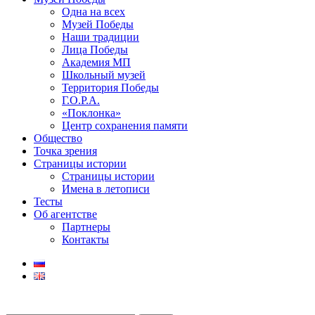
Одна на всех
Музей Победы
Наши традиции
Лица Победы
Академия МП
Школьный музей
Территория Победы
Г.О.Р.А.
«Поклонка»
Центр сохранения памяти
Общество
Точка зрения
Страницы истории
Страницы истории
Имена в летописи
Тесты
Об агентстве
Партнеры
Контакты