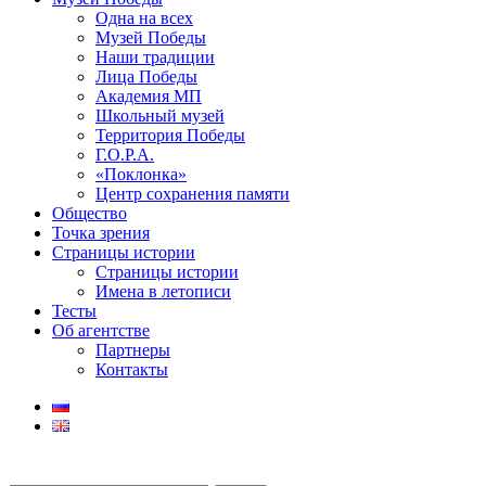
Одна на всех
Музей Победы
Наши традиции
Лица Победы
Академия МП
Школьный музей
Территория Победы
Г.О.Р.А.
«Поклонка»
Центр сохранения памяти
Общество
Точка зрения
Страницы истории
Страницы истории
Имена в летописи
Тесты
Об агентстве
Партнеры
Контакты