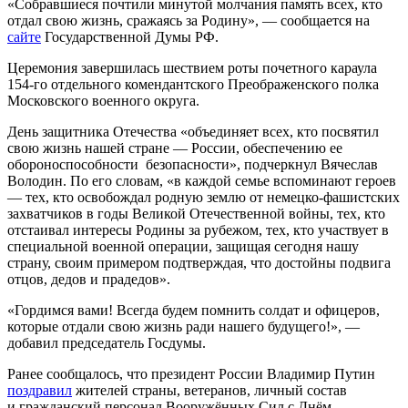
«Собравшиеся почтили минутой молчания память всех, кто
отдал свою жизнь, сражаясь за Родину», — сообщается на
сайте
Государственной Думы РФ.
Церемония завершилась шествием роты почетного караула
154-го отдельного комендантского Преображенского полка
Московского военного округа.
День защитника Отечества «объединяет всех, кто посвятил
свою жизнь нашей стране — России, обеспечению ее
обороноспособности безопасности», подчеркнул Вячеслав
Володин. По его словам, «в каждой семье вспоминают героев
— тех, кто освобождал родную землю от немецко-фашистских
захватчиков в годы Великой Отечественной войны, тех, кто
отстаивал интересы Родины за рубежом, тех, кто участвует в
специальной военной операции, защищая сегодня нашу
страну, своим примером подтверждая, что достойны подвига
отцов, дедов и прадедов».
«Гордимся вами! Всегда будем помнить солдат и офицеров,
которые отдали свою жизнь ради нашего будущего!», —
добавил председатель Госдумы.
Ранее сообщалось, что президент России Владимир Путин
поздравил
жителей страны, ветеранов, личный состав
и гражданский персонал Вооружённых Сил с Днём