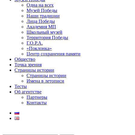
Одна на всех
Музей Победы
Наши традиции
Лица Победы
Академия МП
Школьный музей
Территория Победы
Г.О.Р.А.
«Поклонка»
Центр сохранения памяти
Общество
Точка зрения
Страницы истории
Страницы истории
Имена в летописи
Тесты
Об агентстве
Партнеры
Контакты