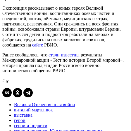
Экспозиция рассказывает о юных героях Великой
Отечественной войны: воспитанниках боевых частей и
соединений, юнгах, лётчиках, медицинских сестрах,
партизанах, разведчиках. Они сражались на всех фронтах
войны, освобождали страны Европы, штурмовали Берлин.
Сотни тысяч детей и подростков работали на заводах и
фабриках, трудились на полях колхозов и совхозов,
сообщается на
сайте
РВИО.
Ранее сообщалось, что
стали известны
результаты
Международной акции «Тест по истории Второй мировой»,
которая прошла под эгидой Российского военно-
исторического общества РВИО.
#ау
Великая Отечественная война
виталий мартынюк
выставка
герои
герои и подвиги
герои и подвиги. Юные защитники родины