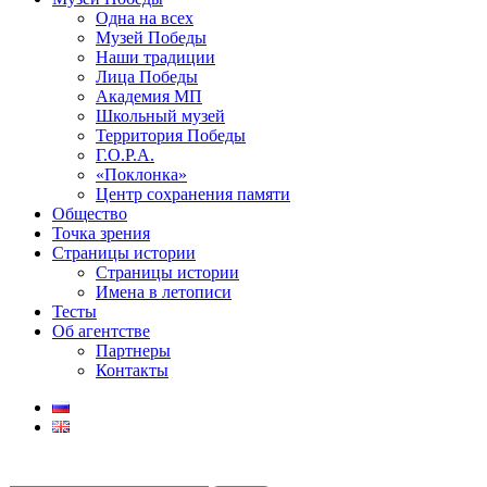
Одна на всех
Музей Победы
Наши традиции
Лица Победы
Академия МП
Школьный музей
Территория Победы
Г.О.Р.А.
«Поклонка»
Центр сохранения памяти
Общество
Точка зрения
Страницы истории
Страницы истории
Имена в летописи
Тесты
Об агентстве
Партнеры
Контакты