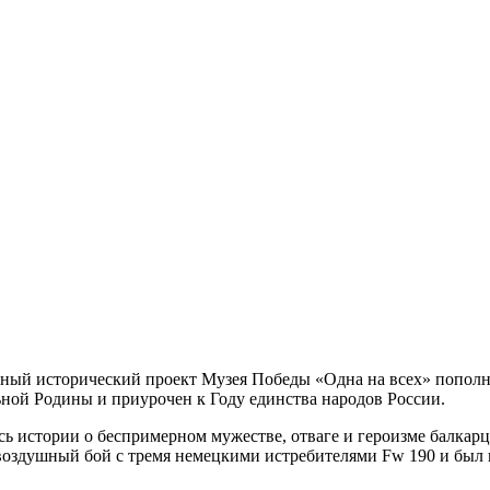
бный исторический проект Музея Победы «Одна на всех» попол
ой Родины и приурочен к Году единства народов России.
 истории о беспримерном мужестве, отваге и героизме балкарца
в воздушный бой с тремя немецкими истребителями Fw 190 и был 