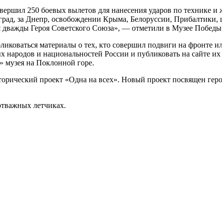
вершил 250 боевых вылетов для нанесения ударов по технике и 
нград, за Днепр, освобождении Крыма, Белоруссии, Прибалтики,
я дважды Героя Советского Союза», — отметили в Музее Победы
бликоваться материалы о тех, кто совершил подвиги на фронте и
 народов и национальностей России и публиковать на сайте их 
» музея на Поклонной горе.
орический проект «Одна на всех». Новый проект посвящен гер
отважных летчиках.