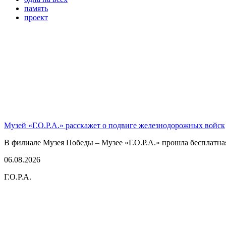
память
проект
Музей «Г.О.Р.А.» расскажет о подвиге железнодорожных войск
В филиале Музея Победы – Музее «Г.О.Р.А.» прошла бесплатна
06.08.2026
Г.О.Р.А.