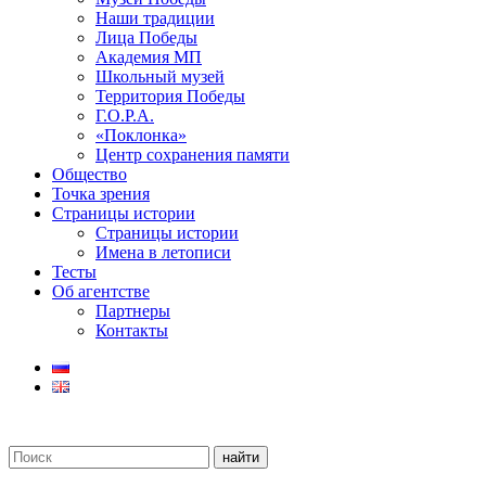
Наши традиции
Лица Победы
Академия МП
Школьный музей
Территория Победы
Г.О.Р.А.
«Поклонка»
Центр сохранения памяти
Общество
Точка зрения
Страницы истории
Страницы истории
Имена в летописи
Тесты
Об агентстве
Партнеры
Контакты