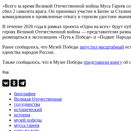
«Всего за время Великой Отечественной войны Муса Гареев со
сбил 2 самолета врага. Он принимал участие в Битве за Стали
командования и проявленные отвагу и героизм удостоен звани
В течение 2026 года в рамках проекта
«
Одна на всех»
будут пу
героях Великой Отечественной войны — представителях разных
размещаться в экспозициях «Путь к Победе» и «Подвиг Народа
Ранее сообщалось, что Музей Победы
запустил масштабный
ист
единства народов России.
Также сообщалось, что в Музее Победы
представили книгу
об 
#ак
биография
Великая Отечественная
год единства
исторический
история
музей победы
мусса гареев
одна на всех