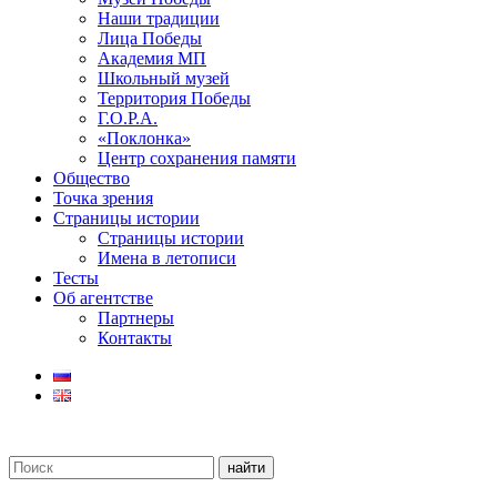
Наши традиции
Лица Победы
Академия МП
Школьный музей
Территория Победы
Г.О.Р.А.
«Поклонка»
Центр сохранения памяти
Общество
Точка зрения
Страницы истории
Страницы истории
Имена в летописи
Тесты
Об агентстве
Партнеры
Контакты