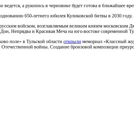
 ведется, а рукопись в черновике будет готова в ближайшее вре
азднованию 650-летнего юбилея Куликовской битвы в 2030 году.
русским войском, возглавляемым великим князем московским Д
 Дон, Непрядва и Красивая Меча на юго-востоке современной Ту
ково поле» в Тульской области
открыли
мемориал «Классный жур
 Отечественной войны. Создание бронзовой композиции приуро