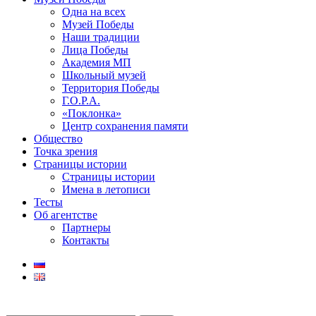
Одна на всех
Музей Победы
Наши традиции
Лица Победы
Академия МП
Школьный музей
Территория Победы
Г.О.Р.А.
«Поклонка»
Центр сохранения памяти
Общество
Точка зрения
Страницы истории
Страницы истории
Имена в летописи
Тесты
Об агентстве
Партнеры
Контакты