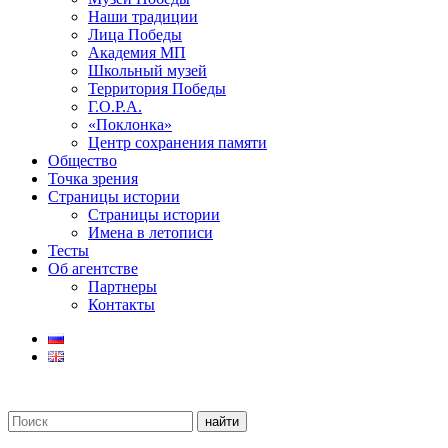
Наши традиции
Лица Победы
Академия МП
Школьный музей
Территория Победы
Г.О.Р.А.
«Поклонка»
Центр сохранения памяти
Общество
Точка зрения
Страницы истории
Страницы истории
Имена в летописи
Тесты
Об агентстве
Партнеры
Контакты