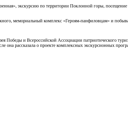
нная», экскурсию по территории Поклонной горы, посещение М
жного, мемориальный комплекс «Героям‑панфиловцам» и побыва
узея Победы и Всероссийской Ассоциации патриотического тур
исле она рассказала о проекте комплексных экскурсионных прог