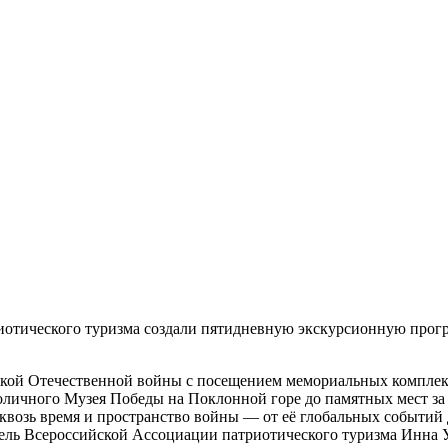
отического туризма создали пятидневную экскурсионную прогр
ой Отечественной войны с посещением мемориальных комплексо
оличного Музея Победы на Поклонной горе до памятных мест за 
квозь время и пространство войны — от её глобальных событий 
ель Всероссийской Ассоциации патриотического туризма
Инна У