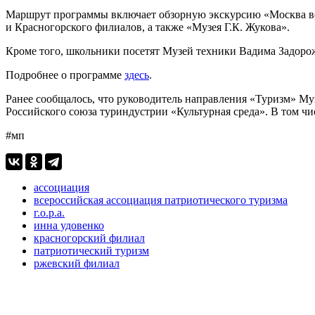
Маршрут программы включает обзорную экскурсию «Москва вое
и Красногорского филиалов, а также «Музея Г.К. Жукова».
Кроме того, школьники посетят Музей техники Вадима Задоро
Подробнее о программе
здесь
.
Ранее сообщалось, что руководитель направления «Туризм» М
Российского союза туриндустрии «Культурная среда». В том ч
#мп
ассоциация
всероссийская ассоциация патриотического туризма
г.о.р.а.
инна удовенко
красногорский филиал
патриотический туризм
ржевский филиал