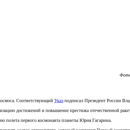
Фото
я космоса. Соответствующий
Указ
подписал Президент России Вл
изацию достижений и повышение престижа отечественной ракет
тию полета первого космонавта планеты Юрия Гагарина.