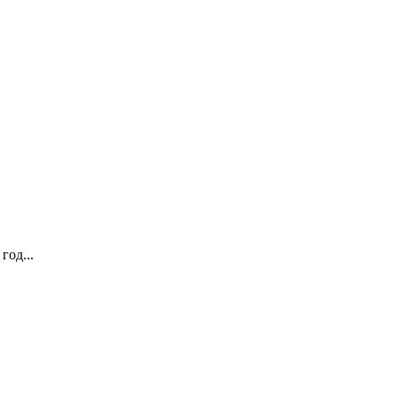
год...