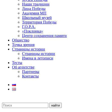
Наши традиции
Лица Победы
Академия МП
Школьный музей
Территория Победы
Г.О.Р.А.
«Поклонка»
Центр сохранения памяти
Общество
Точка зрения
Страницы истории
Страницы истории
Имена в летописи
Тесты
Об агентстве
Партнеры
Контакты