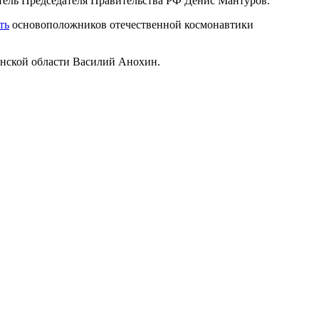
итель Председателя Правительства РФ Денис Мантуров.
ть
основоположников отечественной космонавтики
нской области Василий Анохин.