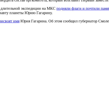
вердить состав оргкомитета, который возглавит Первый замест
-й длительной экспедиции на МКС
подняли флаги и почтили памя
навту планеты Юрию Гагарину.
рисвоят имя
Юрия Гагарина. Об этом сообщил губернатор Смоле