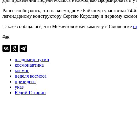
Для проведения Недели космоса необходимо сформировать и ут
Ранее сообщалось, что на космодроме Байконур участники 74
легендарному конструктору Сергею Королеву и первому космо
Также сообщалось, что Межвузовскому кампусу в Смоленске
п
#ак
владимир путин
космонавтика
космос
неделя космоса
президент
указ
Юрий Гагарин