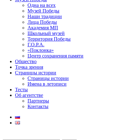
Одна на всех
Музей Победы
Наши традиции
Лица Победы
Академия МП
Школьный музей
Территория Победы
Г.О.Р.А.
«Поклонка»
Центр сохранения памяти
Общество
Точка зрения
Страницы истории
Страницы истории
Имена в летописи
Тесты
Об агентстве
Партнеры
Контакты