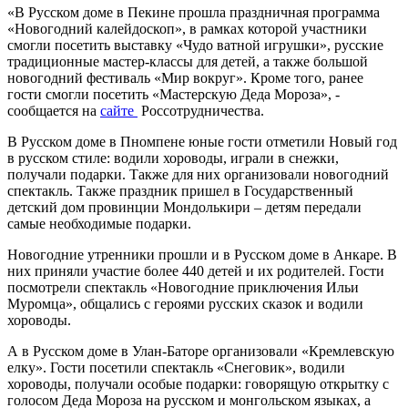
«В Русском доме в Пекине прошла праздничная программа
«Новогодний калейдоскоп», в рамках которой участники
смогли посетить выставку «Чудо ватной игрушки», русские
традиционные мастер-классы для детей, а также большой
новогодний фестиваль «Мир вокруг». Кроме того, ранее
гости смогли посетить «Мастерскую Деда Мороза», -
сообщается на
сайте
Россотрудничества.
В Русском доме в Пномпене юные гости отметили Новый год
в русском стиле: водили хороводы, играли в снежки,
получали подарки. Также для них организовали новогодний
спектакль. Также праздник пришел в Государственный
детский дом провинции Мондолькири – детям передали
самые необходимые подарки.
Новогодние утренники прошли и в Русском доме в Анкаре. В
них приняли участие более 440 детей и их родителей. Гости
посмотрели спектакль «Новогодние приключения Ильи
Муромца», общались с героями русских сказок и водили
хороводы.
А в Русском доме в Улан-Баторе организовали «Кремлевскую
елку». Гости посетили спектакль «Снеговик», водили
хороводы, получали особые подарки: говорящую открытку с
голосом Деда Мороза на русском и монгольском языках, а