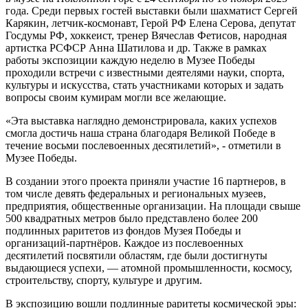
года. Среди первых гостей выставки были шахматист Сергей
Карякин, летчик-космонавт, Герой РФ Елена Серова, депутат
Госдумы РФ, хоккеист, тренер Вячеслав Фетисов, народная
артистка РСФСР Анна Шатилова и др. Также в рамках
работы экспозиции каждую неделю в Музее Победы
проходили встречи с известными деятелями науки, спорта,
культуры и искусства, стать участниками которых и задать
вопросы своим кумирам могли все желающие.
«Эта выставка наглядно демонстрировала, каких успехов
смогла достичь наша страна благодаря Великой Победе в
течение восьми послевоенных десятилетий», - отметили в
Музее Победы.
В создании этого проекта приняли участие 16 партнеров, в
том числе девять федеральных и региональных музеев,
предприятия, общественные организации. На площади свыше
500 квадратных метров было представлено более 200
подлинных раритетов из фондов Музея Победы и
организаций-партнёров. Каждое из послевоенных
десятилетий посвятили областям, где были достигнуты
выдающиеся успехи, — атомной промышленности, космосу,
строительству, спорту, культуре и другим.
В экспозицию вошли подлинные раритеты космической эры: