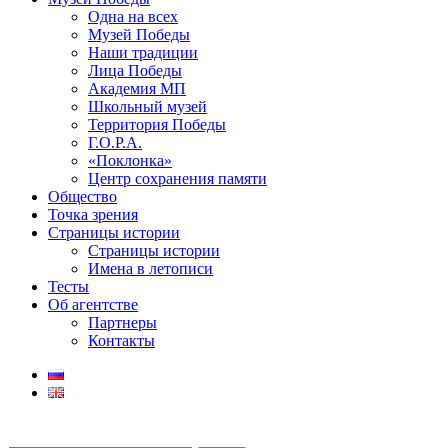
Одна на всех
Музей Победы
Наши традиции
Лица Победы
Академия МП
Школьный музей
Территория Победы
Г.О.Р.А.
«Поклонка»
Центр сохранения памяти
Общество
Точка зрения
Страницы истории
Страницы истории
Имена в летописи
Тесты
Об агентстве
Партнеры
Контакты