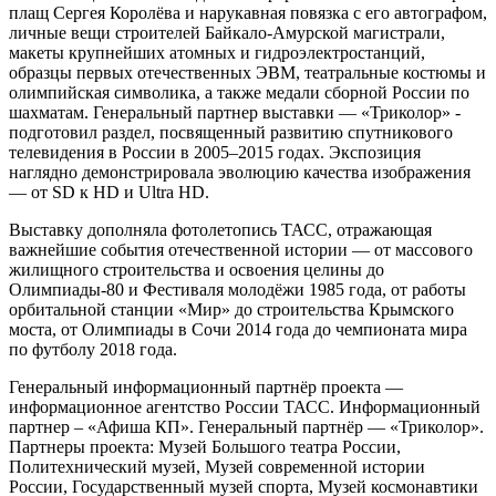
плащ Сергея Королёва и нарукавная повязка с его автографом,
личные вещи строителей Байкало-Амурской магистрали,
макеты крупнейших атомных и гидроэлектростанций,
образцы первых отечественных ЭВМ, театральные костюмы и
олимпийская символика, а также медали сборной России по
шахматам. Генеральный партнер выставки — «Триколор» -
подготовил раздел, посвященный развитию спутникового
телевидения в России в 2005–2015 годах. Экспозиция
наглядно демонстрировала эволюцию качества изображения
— от SD к HD и Ultra HD.
Выставку дополняла фотолетопись ТАСС, отражающая
важнейшие события отечественной истории — от массового
жилищного строительства и освоения целины до
Олимпиады-80 и Фестиваля молодёжи 1985 года, от работы
орбитальной станции «Мир» до строительства Крымского
моста, от Олимпиады в Сочи 2014 года до чемпионата мира
по футболу 2018 года.
Генеральный информационный партнёр проекта —
информационное агентство России ТАСС. Информационный
партнер – «Афиша КП». Генеральный партнёр — «Триколор».
Партнеры проекта: Музей Большого театра России,
Политехнический музей, Музей современной истории
России, Государственный музей спорта, Музей космонавтики