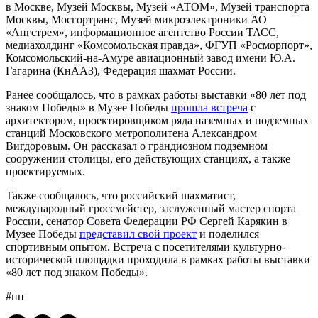
в Москве, Музей Москвы, Музей «АТОМ», Музей транспорта
Москвы, Мосгортранс, Музей микроэлектроники АО
«Ангстрем», информационное агентство России ТАСС,
медиахолдинг «Комсомольская правда», ФГУП «Росморпорт»,
Комсомольский-на-Амуре авиационный завод имени Ю.А.
Гагарина (КнААЗ), Федерация шахмат России.
Ранее сообщалось, что в рамках работы выставки «80 лет под
знаком Победы» в Музее Победы
прошла встреча
с
архитектором, проектировщиком ряда наземных и подземных
станций Московского метрополитена Александром
Вигдоровым. Он рассказал о грандиозном подземном
сооружении столицы, его действующих станциях, а также
проектируемых.
Также сообщалось, что российский шахматист,
международный гроссмейстер, заслуженный мастер спорта
России, сенатор Совета Федерации РФ Сергей Карякин в
Музее Победы
представил свой проект
и поделился
спортивным опытом. Встреча с посетителями культурно-
исторической площадки проходила в рамках работы выставки
«80 лет под знаком Победы».
#нп