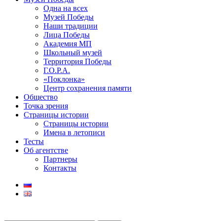
Одна на всех
Музей Победы
Наши традиции
Лица Победы
Академия МП
Школьный музей
Территория Победы
Г.О.Р.А.
«Поклонка»
Центр сохранения памяти
Общество
Точка зрения
Страницы истории
Страницы истории
Имена в летописи
Тесты
Об агентстве
Партнеры
Контакты