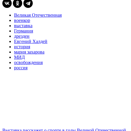
Великая Отечественная
военкор
выставка
Германия
дрезден
Евгений Халдей
история
мария захарова
МИД
освобождения
россия
Выставка расскажет о спорте в годы Великой Отечественной