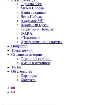
Одна на всех
Музей Победы
Наши традиции
Лица Победы
Академия МП
Школьный музей
Территория Победы
Г.О.Р.А.
«Поклонка»
Центр сохранения памяти
Общество
Точка зрения
Страницы истории
Страницы истории
Имена в летописи
Тесты
Об агентстве
Партнеры
Контакты