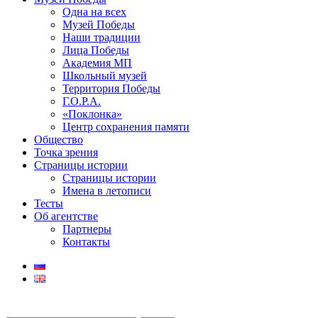
Одна на всех
Музей Победы
Наши традиции
Лица Победы
Академия МП
Школьный музей
Территория Победы
Г.О.Р.А.
«Поклонка»
Центр сохранения памяти
Общество
Точка зрения
Страницы истории
Страницы истории
Имена в летописи
Тесты
Об агентстве
Партнеры
Контакты