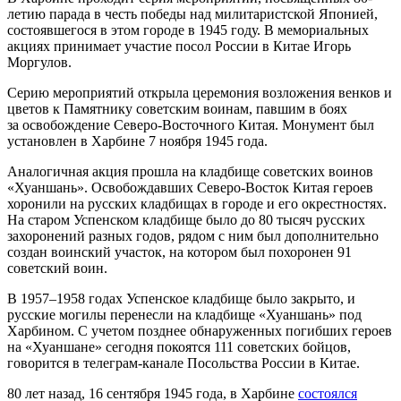
летию парада в честь победы над милитаристской Японией,
состоявшегося в этом городе в 1945 году. В мемориальных
акциях принимает участие посол России в Китае Игорь
Моргулов.
Серию мероприятий открыла церемония возложения венков и
цветов к Памятнику советским воинам, павшим в боях
за освобождение Северо-Восточного Китая. Монумент был
установлен в Харбине 7 ноября 1945 года.
Аналогичная акция прошла на кладбище советских воинов
«Хуаншань». Освобождавших Северо-Восток Китая героев
хоронили на русских кладбищах в городе и его окрестностях.
На старом Успенском кладбище было до 80 тысяч русских
захоронений разных годов, рядом с ним был дополнительно
создан воинский участок, на котором был похоронен 91
советский воин.
В 1957–1958 годах Успенское кладбище было закрыто, и
русские могилы перенесли на кладбище «Хуаншань» под
Харбином. С учетом позднее обнаруженных погибших героев
на «Хуаншане» сегодня покоятся 111 советских бойцов,
говорится в телеграм-канале Посольства России в Китае.
80 лет назад, 16 сентября 1945 года, в Харбине
состоялся