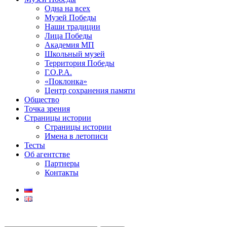
Одна на всех
Музей Победы
Наши традиции
Лица Победы
Академия МП
Школьный музей
Территория Победы
Г.О.Р.А.
«Поклонка»
Центр сохранения памяти
Общество
Точка зрения
Страницы истории
Страницы истории
Имена в летописи
Тесты
Об агентстве
Партнеры
Контакты