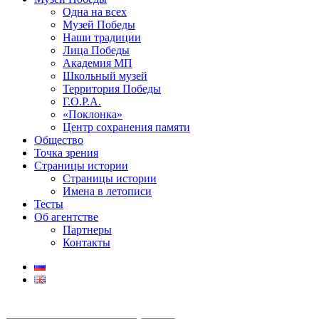
Одна на всех
Музей Победы
Наши традиции
Лица Победы
Академия МП
Школьный музей
Территория Победы
Г.О.Р.А.
«Поклонка»
Центр сохранения памяти
Общество
Точка зрения
Страницы истории
Страницы истории
Имена в летописи
Тесты
Об агентстве
Партнеры
Контакты