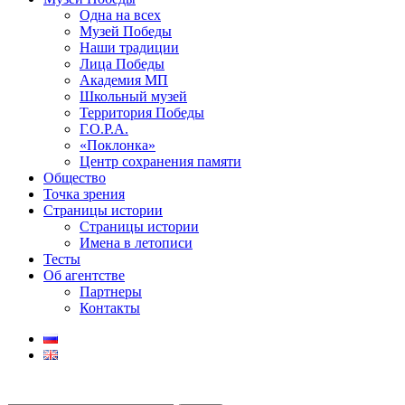
Одна на всех
Музей Победы
Наши традиции
Лица Победы
Академия МП
Школьный музей
Территория Победы
Г.О.Р.А.
«Поклонка»
Центр сохранения памяти
Общество
Точка зрения
Страницы истории
Страницы истории
Имена в летописи
Тесты
Об агентстве
Партнеры
Контакты