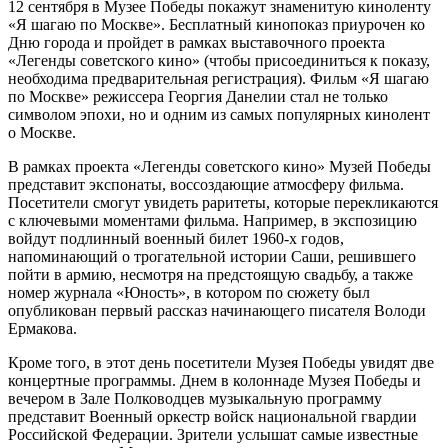
12 сентября в Музее Победы покажут знаменитую киноленту
«Я шагаю по Москве». Бесплатный кинопоказ приурочен ко
Дню города и пройдет в рамках выставочного проекта
«Легенды советского кино» (чтобы присоединиться к показу,
необходима предварительная регистрация). Фильм «Я шагаю
по Москве» режиссера Георгия Данелии стал не только
символом эпохи, но и одним из самых популярных кинолент
о Москве.
В рамках проекта «Легенды советского кино» Музей Победы
представит экспонаты, воссоздающие атмосферу фильма.
Посетители смогут увидеть раритеты, которые перекликаются
с ключевыми моментами фильма. Например, в экспозицию
войдут подлинный военный билет 1960-х годов,
напоминающий о трогательной истории Саши, решившего
пойти в армию, несмотря на предстоящую свадьбу, а также
номер журнала «Юность», в котором по сюжету был
опубликован первый рассказ начинающего писателя Володи
Ермакова.
Кроме того, в этот день посетители Музея Победы увидят две
концертные программы. Днем в колоннаде Музея Победы и
вечером в Зале Полководцев музыкальную программу
представит Военный оркестр войск национальной гвардии
Российской Федерации. Зрители услышат самые известные