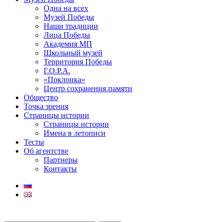
Одна на всех
Музей Победы
Наши традиции
Лица Победы
Академия МП
Школьный музей
Территория Победы
Г.О.Р.А.
«Поклонка»
Центр сохранения памяти
Общество
Точка зрения
Страницы истории
Страницы истории
Имена в летописи
Тесты
Об агентстве
Партнеры
Контакты