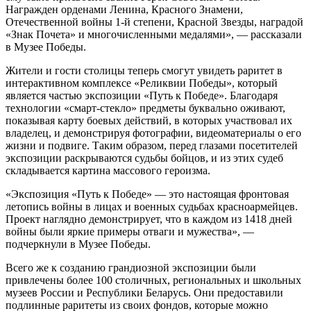
Награжден орденами Ленина, Красного Знамени,
Отечественной войны 1-й степени, Красной Звезды, наградой
«Знак Почета» и многочисленными медалями», — рассказали
в Музее Победы.
Жители и гости столицы теперь смогут увидеть раритет в
интерактивном комплексе «Реликвии Победы», который
является частью экспозиции «Путь к Победе». Благодаря
технологии «смарт-стекло» предметы буквально оживают,
показывая карту боевых действий, в которых участвовал их
владелец, и демонстрируя фотографии, видеоматериалы о его
жизни и подвиге. Таким образом, перед глазами посетителей
экспозиции раскрываются судьбы бойцов, и из этих судеб
складывается картина массового героизма.
«Экспозиция «Путь к Победе» — это настоящая фронтовая
летопись войны в лицах и военных судьбах красноармейцев.
Проект наглядно демонстрирует, что в каждом из 1418 дней
войны были яркие примеры отваги и мужества», —
подчеркнули в Музее Победы.
Всего же к созданию грандиозной экспозиции были
привлечены более 100 столичных, региональных и школьных
музеев России и Республики Беларусь. Они предоставили
подлинные раритеты из своих фондов, которые можно