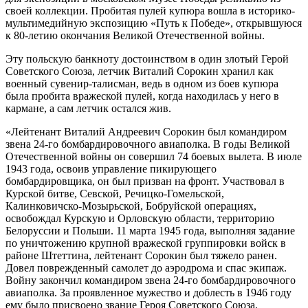
своей коллекции. Пробитая пулей купюра вошла в историко-
мультимедийную экспозицию «Путь к Победе», открывшуюся
к 80-летию окончания Великой Отечественной войны.
Эту польскую банкноту достоинством в один злотый Герой
Советского Союза, летчик Виталий Сорокин хранил как
военный сувенир-талисман, ведь в одном из боев купюра
была пробита вражеской пулей, когда находилась у него в
кармане, а сам летчик остался жив.
«Лейтенант Виталий Андреевич Сорокин был командиром
звена 24-го бомбардировочного авиаполка. В годы Великой
Отечественной войны он совершил 74 боевых вылета. В июле
1943 года, освоив управление пикирующего
бомбардировщика, он был призван на фронт. Участвовал в
Курской битве, Севской, Речицко-Гомельской,
Калинковичско-Мозырьской, Бобруйской операциях,
освобождал Курскую и Орловскую области, территорию
Белоруссии и Польши. 11 марта 1945 года, выполняя задание
по уничтожению крупной вражеской группировки войск в
районе Штеттина, лейтенант Сорокин был тяжело ранен.
Довел поврежденный самолет до аэродрома и спас экипаж.
Войну закончил командиром звена 24-го бомбардировочного
авиаполка. За проявленное мужество и доблесть в 1946 году
ему было присвоено звание Героя Советского Союза.