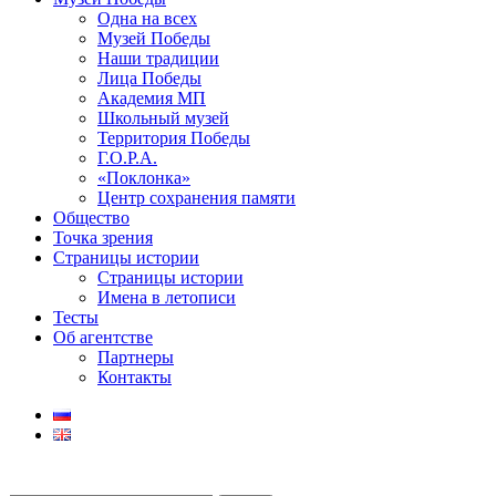
Одна на всех
Музей Победы
Наши традиции
Лица Победы
Академия МП
Школьный музей
Территория Победы
Г.О.Р.А.
«Поклонка»
Центр сохранения памяти
Общество
Точка зрения
Страницы истории
Страницы истории
Имена в летописи
Тесты
Об агентстве
Партнеры
Контакты