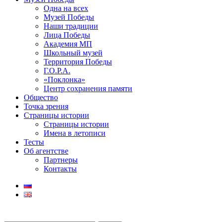
Одна на всех
Музей Победы
Наши традиции
Лица Победы
Академия МП
Школьный музей
Территория Победы
Г.О.Р.А.
«Поклонка»
Центр сохранения памяти
Общество
Точка зрения
Страницы истории
Страницы истории
Имена в летописи
Тесты
Об агентстве
Партнеры
Контакты