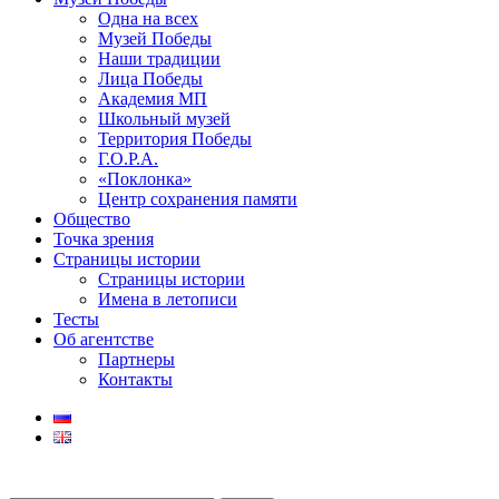
Одна на всех
Музей Победы
Наши традиции
Лица Победы
Академия МП
Школьный музей
Территория Победы
Г.О.Р.А.
«Поклонка»
Центр сохранения памяти
Общество
Точка зрения
Страницы истории
Страницы истории
Имена в летописи
Тесты
Об агентстве
Партнеры
Контакты