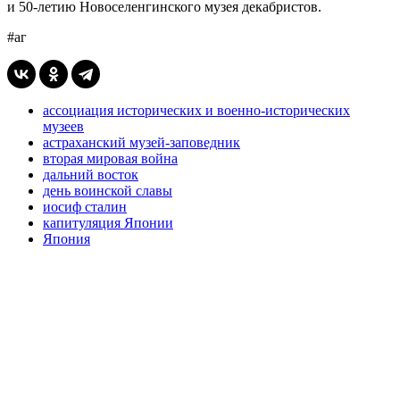
и 50-летию Новоселенгинского музея декабристов.
#аг
ассоциация исторических и военно-исторических
музеев
астраханский музей-заповедник
вторая мировая война
дальний восток
день воинской славы
иосиф сталин
капитуляция Японии
Япония