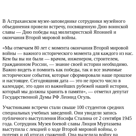
В Астраханском музее-заповеднике сотрудники музейного
объединения провели встречу, посвященную Дню воинской
славы — Дню победы над милитаристской Японией и
окончания Второй мировой войны.
«Мы отмечаем 80 лет с момента окончания Второй мировой
войны — важного исторического момента для каждого из нас.
Кем бы вы ни были — врачом, инженером, строителем,
гражданином России, — знание своей истории необходимо.
Важно видеть и помнить как победы, так и все значимые
исторические события, которые сформировали наше прошлое
и настоящее. Сегодняшняя дата — это не просто число в
календаре, это один из важнейших рубежей нашей истории,
который мы должны хранить в памяти», — отметил депутат
Государственной Думы РФ Леонид Огуль.
Участниками встречи стали свыше 100 студентов средних
специальных учебных заведений. Они увидели запись
публичного выступления Иосифа Сталина от 2 сентября 1945
года. Сотрудник Музея боевой славы Люция Муртазаева
выступила с лекцией о ходе Второй мировой войны, о
потерях и об итогах сражений. Она выделила войну на