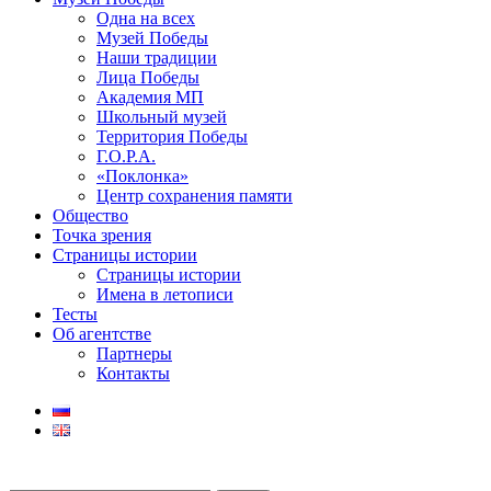
Одна на всех
Музей Победы
Наши традиции
Лица Победы
Академия МП
Школьный музей
Территория Победы
Г.О.Р.А.
«Поклонка»
Центр сохранения памяти
Общество
Точка зрения
Страницы истории
Страницы истории
Имена в летописи
Тесты
Об агентстве
Партнеры
Контакты