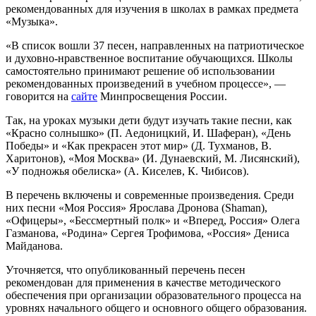
рекомендованных для изучения в школах в рамках предмета
«Музыка».
«В список вошли 37 песен, направленных на патриотическое
и духовно-нравственное воспитание обучающихся. Школы
самостоятельно принимают решение об использовании
рекомендованных произведений в учебном процессе», —
говорится на
сайте
Минпросвещения России.
Так, на уроках музыки дети будут изучать такие песни, как
«Красно солнышко» (П. Аедоницкий, И. Шаферан), «День
Победы» и «Как прекрасен этот мир» (Д. Тухманов, В.
Харитонов), «Моя Москва» (И. Дунаевский, М. Лисянский),
«У подножья обелиска» (А. Киселев, К. Чибисов).
В перечень включены и современные произведения. Среди
них песни «Моя Россия» Ярослава Дронова (Shaman),
«Офицеры», «Бессмертный полк» и «Вперед, Россия» Олега
Газманова, «Родина» Сергея Трофимова, «Россия» Дениса
Майданова.
Уточняется, что опубликованный перечень песен
рекомендован для применения в качестве методического
обеспечения при организации образовательного процесса на
уровнях начального общего и основного общего образования.