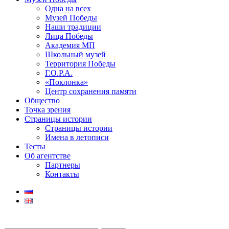
Одна на всех
Музей Победы
Наши традиции
Лица Победы
Академия МП
Школьный музей
Территория Победы
Г.О.Р.А.
«Поклонка»
Центр сохранения памяти
Общество
Точка зрения
Страницы истории
Страницы истории
Имена в летописи
Тесты
Об агентстве
Партнеры
Контакты