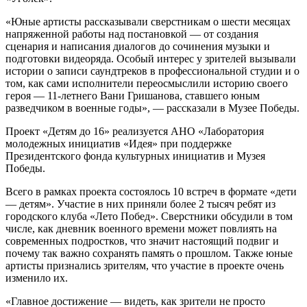
«Юные артисты рассказывали сверстникам о шести месяцах
напряженной работы над постановкой — от создания
сценария и написания диалогов до сочинения музыки и
подготовки видеоряда. Особый интерес у зрителей вызывали
истории о записи саундтреков в профессиональной студии и о
том, как сами исполнители переосмыслили историю своего
героя — 11-летнего Вани Гришанова, ставшего юным
разведчиком в военные годы», — рассказали в Музее Победы.
Проект «Детям до 16» реализуется АНО «Лаборатория
молодежных инициатив «Идея» при поддержке
Президентского фонда культурных инициатив и Музея
Победы.
Всего в рамках проекта состоялось 10 встреч в формате «дети
— детям». Участие в них приняли более 2 тысяч ребят из
городского клуба «Лето Побед». Сверстники обсудили в том
числе, как дневник военного времени может повлиять на
современных подростков, что значит настоящий подвиг и
почему так важно сохранять память о прошлом. Также юные
артисты признались зрителям, что участие в проекте очень
изменило их.
«Главное достижение — видеть, как зрители не просто