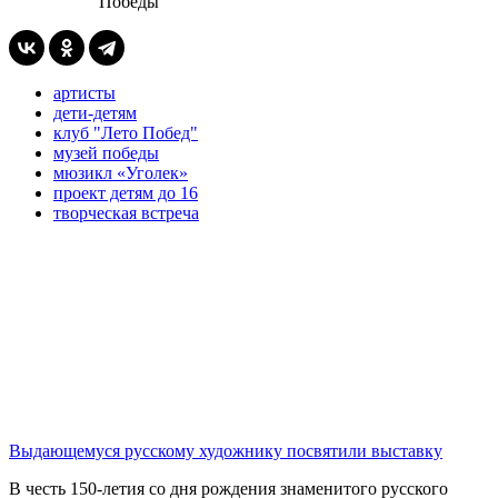
Победы
артисты
дети-детям
клуб "Лето Побед"
музей победы
мюзикл «Уголек»
проект детям до 16
творческая встреча
Выдающемуся русскому художнику посвятили выставку
В честь 150-летия со дня рождения знаменитого русского