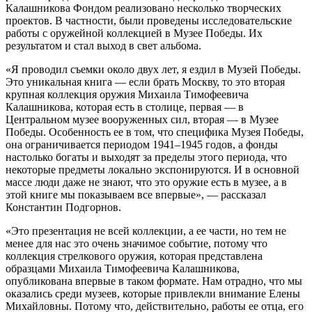
Калашникова Фондом реализовано несколько творческих
проектов. В частности, были проведены исследовательские
работы с оружейной коллекцией в Музее Победы. Их
результатом и стал выход в свет альбома.
«Я проводил съемки около двух лет, я ездил в Музей Победы.
Это уникальная книга — если брать Москву, то это вторая
крупная коллекция оружия Михаила Тимофеевича
Калашникова, которая есть в столице, первая — в
Центральном музее вооруженных сил, вторая — в Музее
Победы. Особенность ее в том, что специфика Музея Победы,
она ограничивается периодом 1941–1945 годов, а фонды
настолько богаты и выходят за пределы этого периода, что
некоторые предметы локально экспонируются. И в основной
массе люди даже не знают, что это оружие есть в музее, а в
этой книге мы показываем все впервые», — рассказал
Константин Подгорнов.
«Это презентация не всей коллекции, а ее части, но тем не
менее для нас это очень значимое событие, потому что
коллекция стрелкового оружия, которая представлена
образцами Михаила Тимофеевича Калашникова,
опубликована впервые в таком формате. Нам отрадно, что мы
оказались среди музеев, которые привлекли внимание Елены
Михайловны. Потому что, действительно, работы ее отца, его