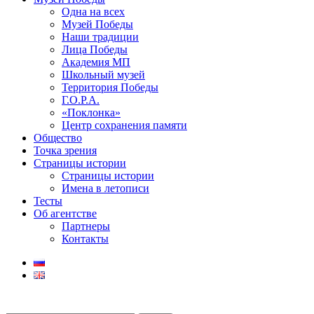
Одна на всех
Музей Победы
Наши традиции
Лица Победы
Академия МП
Школьный музей
Территория Победы
Г.О.Р.А.
«Поклонка»
Центр сохранения памяти
Общество
Точка зрения
Страницы истории
Страницы истории
Имена в летописи
Тесты
Об агентстве
Партнеры
Контакты