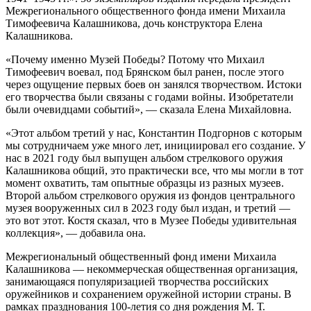
Межрегионального общественного фонда имени Михаила
Тимофеевича Калашникова, дочь конструктора Елена
Калашникова.
«Почему именно Музей Победы? Потому что Михаил
Тимофеевич воевал, под Брянском был ранен, после этого
через ощущение первых боев он занялся творчеством. Истоки
его творчества были связаны с годами войны. Изобретатели
были очевидцами событий», — сказала Елена Михайловна.
«Этот альбом третий у нас, Константин Подгорнов с которым
мы сотрудничаем уже много лет, инициировал его создание. У
нас в 2021 году был выпущен альбом стрелкового оружия
Калашникова общий, это практически все, что мы могли в тот
момент охватить, там опытные образцы из разных музеев.
Второй альбом стрелкового оружия из фондов центрального
музея вооруженных сил в 2023 году был издан, и третий —
это вот этот. Костя сказал, что в Музее Победы удивительная
коллекция», — добавила она.
Межрегиональный общественный фонд имени Михаила
Калашникова — некоммерческая общественная организация,
занимающаяся популяризацией творчества российских
оружейников и сохранением оружейной истории страны. В
рамках празднования 100-летия со дня рождения М. Т.