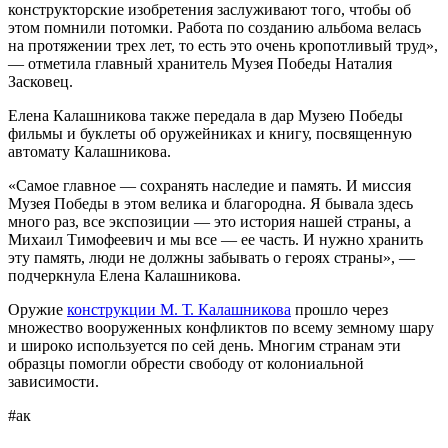
конструкторские изобретения заслуживают того, чтобы об
этом помнили потомки. Работа по созданию альбома велась
на протяжении трех лет, то есть это очень кропотливый труд»,
— отметила главный хранитель Музея Победы Наталия
Засковец.
Елена Калашникова также передала в дар Музею Победы
фильмы и буклеты об оружейниках и книгу, посвященную
автомату Калашникова.
«Самое главное — сохранять наследие и память. И миссия
Музея Победы в этом велика и благородна. Я бывала здесь
много раз, все экспозиции — это история нашей страны, а
Михаил Тимофеевич и мы все — ее часть. И нужно хранить
эту память, люди не должны забывать о героях страны», —
подчеркнула Елена Калашникова.
Оружие
конструкции М. Т. Калашникова
прошло через
множество вооруженных конфликтов по всему земному шару
и широко используется по сей день. Многим странам эти
образцы помогли обрести свободу от колониальной
зависимости.
#ак