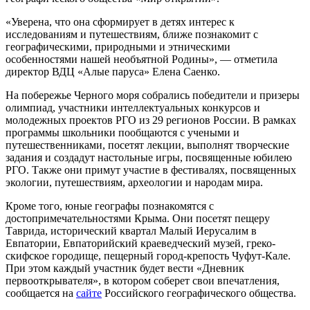
«Уверена, что она сформирует в детях интерес к
исследованиям и путешествиям, ближе познакомит с
географическими, природными и этническими
особенностями нашей необъятной Родины», — отметила
директор ВДЦ «Алые паруса» Елена Саенко.
На побережье Черного моря собрались победители и призеры
олимпиад, участники интеллектуальных конкурсов и
молодежных проектов РГО из 29 регионов России. В рамках
программы школьники пообщаются с учеными и
путешественниками, посетят лекции, выполнят творческие
задания и создадут настольные игры, посвященные юбилею
РГО. Также они примут участие в фестивалях, посвященных
экологии, путешествиям, археологии и народам мира.
Кроме того, юные географы познакомятся с
достопримечательностями Крыма. Они посетят пещеру
Таврида, исторический квартал Малый Иерусалим в
Евпатории, Евпаторийский краеведческий музей, греко-
скифское городище, пещерный город-крепость Чуфут-Кале.
При этом каждый участник будет вести «Дневник
первооткрывателя», в котором соберет свои впечатления,
сообщается на
сайте
Российского географического общества.