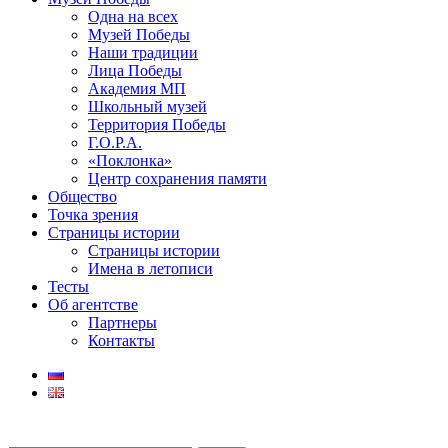
Одна на всех
Музей Победы
Наши традиции
Лица Победы
Академия МП
Школьный музей
Территория Победы
Г.О.Р.А.
«Поклонка»
Центр сохранения памяти
Общество
Точка зрения
Страницы истории
Страницы истории
Имена в летописи
Тесты
Об агентстве
Партнеры
Контакты