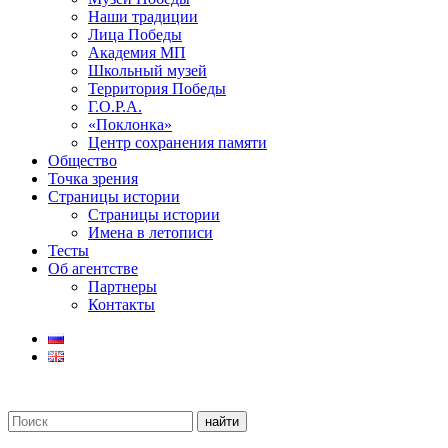
Наши традиции
Лица Победы
Академия МП
Школьный музей
Территория Победы
Г.О.Р.А.
«Поклонка»
Центр сохранения памяти
Общество
Точка зрения
Страницы истории
Страницы истории
Имена в летописи
Тесты
Об агентстве
Партнеры
Контакты