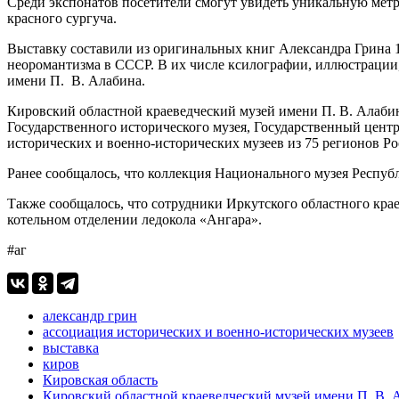
Среди экспонатов посетители смогут увидеть уникальную мет
красного сургуча.
Выставку составили из оригинальных книг Александра Грина 1
неоромантизма в СССР. В их числе ксилографии, иллюстрации
имени П. В. Алабина.
Кировский областной краеведческий музей имени П. В. Алабин
Государственного исторического музея, Государственный цен
исторических и военно-исторических музеев из 75 регионов Ро
Ранее сообщалось, что коллекция Национального музея Респу
Также сообщалось, что сотрудники Иркутского областного кра
котельном отделении ледокола «Ангара».
#аг
александр грин
ассоциация исторических и военно-исторических музеев
выставка
киров
Кировская область
Кировский областной краеведческий музей имени П. В. 