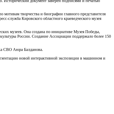
о. Исторический документ заверен подписями и печатью
о мотивам творчества и биографии главного представителя
ресс-служба Кировского областного краеведческого музея
ских музеев. Она создана по инициативе Музея Победы,
нкультуры России. Создание Ассоциации поддержало более 150
ка СВО Аюра Балданова.
езентацию новой интерактивной экспозиции в машинном и