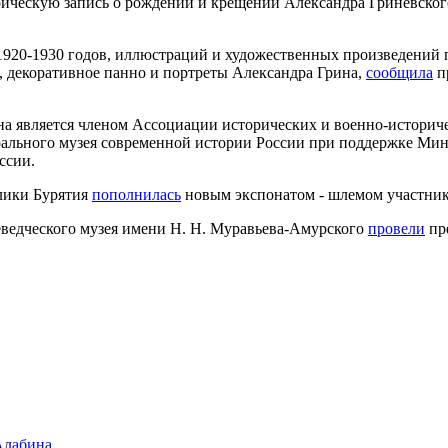
рическую запись о рождении и крещении Александра Гриневског
920-1930 годов, иллюстраций и художественных произведений п
, декоративное панно и портреты Александра Грина,
сообщила
п
а является членом Ассоциации исторических и военно-историче
трального музея современной истории России при поддержке Ми
ссии.
блики Бурятия
пополнилась
новым экспонатом - шлемом участни
еведческого музея имени Н. Н. Муравьева-Амурского
провели
пр
Алабина