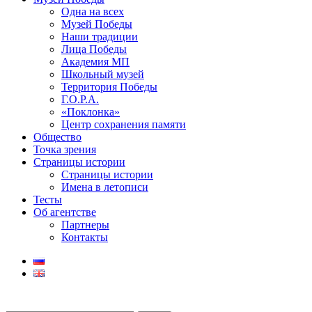
Одна на всех
Музей Победы
Наши традиции
Лица Победы
Академия МП
Школьный музей
Территория Победы
Г.О.Р.А.
«Поклонка»
Центр сохранения памяти
Общество
Точка зрения
Страницы истории
Страницы истории
Имена в летописи
Тесты
Об агентстве
Партнеры
Контакты