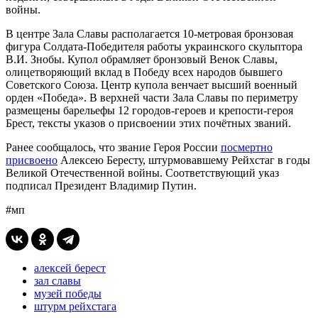
войны.
В центре Зала Славы располагается 10-метровая бронзовая
фигура Солдата-Победителя работы украинского скульптора
В.И. Знобы. Купол обрамляет бронзовый Венок Славы,
олицетворяющий вклад в Победу всех народов бывшего
Советского Союза. Центр купола венчает высший военный
орден «Победа». В верхней части Зала Славы по периметру
размещены барельефы 12 городов-героев и крепости-героя
Брест, тексты указов о присвоении этих почётных званий.
Ранее сообщалось, что звание Героя России
посмертно
присвоено
Алексею Бересту, штурмовавшему Рейхстаг в годы
Великой Отечественной войны. Соответствующий указ
подписал Президент Владимир Путин.
#мп
алексей берест
зал славы
музей победы
штурм рейхстага