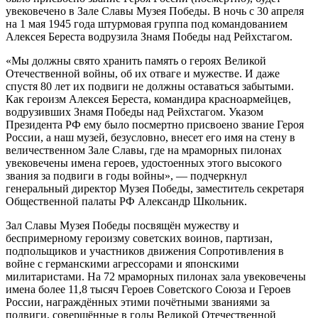
увековечено в Зале Славы Музея Победы. В ночь с 30 апреля
на 1 мая 1945 года штурмовая группа под командованием
Алексея Береста водрузила Знамя Победы над Рейхстагом.
«Мы должны свято хранить память о героях Великой
Отечественной войны, об их отваге и мужестве. И даже
спустя 80 лет их подвиги не должны оставаться забытыми.
Как героизм Алексея Береста, командира красноармейцев,
водрузивших Знамя Победы над Рейхстагом. Указом
Президента РФ ему было посмертно присвоено звание Героя
России, а наш музей, безусловно, внесет его имя на стену в
величественном Зале Славы, где на мраморных пилонах
увековечены имена героев, удостоенных этого высокого
звания за подвиги в годы войны», — подчеркнул
генеральный директор Музея Победы, заместитель секретаря
Общественной палаты РФ Александр Школьник.
Зал Славы Музея Победы посвящён мужеству и
беспримерному героизму советских воинов, партизан,
подпольщиков и участников движения Сопротивления в
войне с германскими агрессорами и японскими
милитаристами. На 72 мраморных пилонах зала увековечены
имена более 11,8 тысяч Героев Советского Союза и Героев
России, награждённых этими почётными званиями за
подвиги, совершённые в годы Великой Отечественной