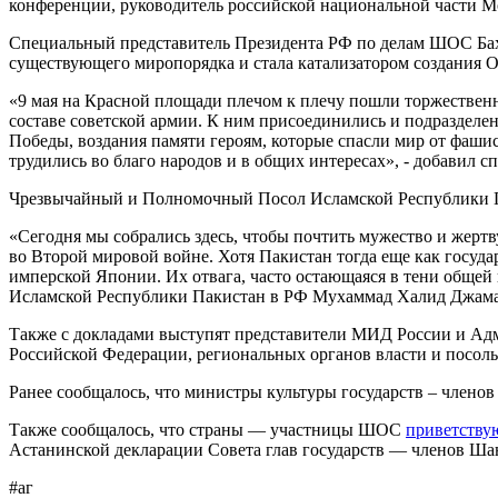
конференции, руководитель российской национальной части М
Специальный представитель Президента РФ по делам ШОС Бах
существующего миропорядка и стала катализатором создания 
«9 мая на Красной площади плечом к плечу пошли торжествен
составе советской армии. К ним присоединились и подразделен
Победы, воздания памяти героям, которые спасли мир от фашис
трудились во благо народов и в общих интересах», - добавил
Чрезвычайный и Полномочный Посол Исламской Республики П
«Сегодня мы собрались здесь, чтобы почтить мужество и жертву
во Второй мировой войне. Хотя Пакистан тогда еще как госуд
имперской Японии. Их отвага, часто остающаяся в тени обще
Исламской Республики Пакистан в РФ Мухаммад Халид Джама
Также с докладами выступят представители МИД России и Ад
Российской Федерации, региональных органов власти и посол
Ранее сообщалось, что министры культуры государств – члено
Также сообщалось, что страны — участницы ШОС
приветству
Астанинской декларации Совета глав государств — членов Ша
#аг