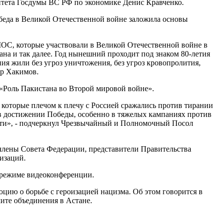
итета Госдумы ВС РФ по экономике Денис Кравченко.
беда в Великой Отечественной войне заложила основы
ШОС, которые участвовали в Великой Отечественной войне в
ана и так далее. Год нынешний проходит под знаком 80-летия
ия жили без угроз уничтожения, без угроз кровопролития,
ер Хакимов.
Роль Пакистана во Второй мировой войне».
, которые плечом к плечу с Россией сражались против тирании
 в достижении Победы, особенно в тяжелых кампаниях против
мяти», - подчеркнул Чрезвычайный и Полномочный Посол
лены Совета Федерации, представители Правительства
изаций.
режиме видеоконференции.
ю о борьбе с героизацией нацизма. Об этом говорится в
ите объединения в Астане.