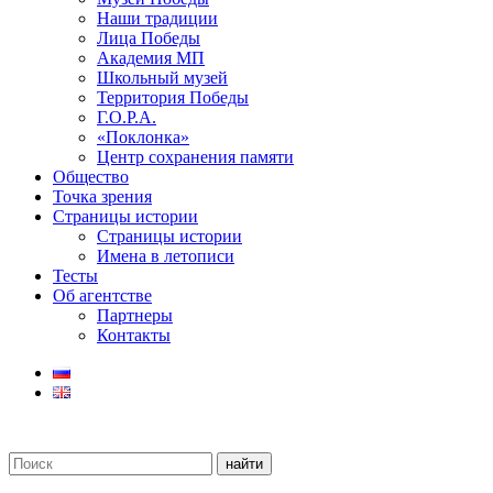
Наши традиции
Лица Победы
Академия МП
Школьный музей
Территория Победы
Г.О.Р.А.
«Поклонка»
Центр сохранения памяти
Общество
Точка зрения
Страницы истории
Страницы истории
Имена в летописи
Тесты
Об агентстве
Партнеры
Контакты