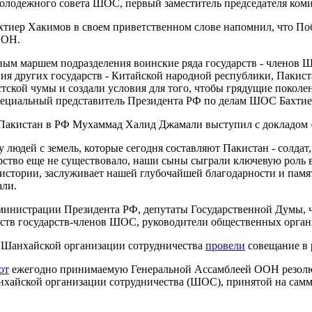
олодежного совета ШОС, первый заместитель председателя ком
тиер Хакимов в своем приветственном слове напомнил, что По
ООН.
ным маршем подразделения воинские ряда государств - членов 
ия других государств - Китайской народной республики, Пакист
тской чумы и создали условия для того, чтобы грядущие поколен
 специальный представитель Президента РФ по делам ШОС Бахти
акистан в РФ Мухаммад Халид Джамали выступил с докладом «
 людей с земель, которые сегодня составляют Пакистан - солдат
арство еще не существовало, наши сыны сыграли ключевую роль
й истории, заслуживает нашей глубочайшей благодарности и па
ли.
министрации Президента РФ, депутаты Государственной Думы, ч
ьств государств-членов ШОС, руководители общественных орган
в Шанхайской организации сотрудничества
провели
совещание в 
ют
ежегодно принимаемую Генеральной Ассамблеей ООН резолюци
нхайской организации сотрудничества (ШОС), принятой на самм