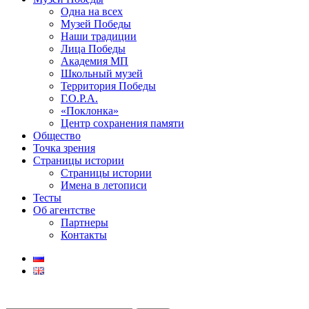
Одна на всех
Музей Победы
Наши традиции
Лица Победы
Академия МП
Школьный музей
Территория Победы
Г.О.Р.А.
«Поклонка»
Центр сохранения памяти
Общество
Точка зрения
Страницы истории
Страницы истории
Имена в летописи
Тесты
Об агентстве
Партнеры
Контакты