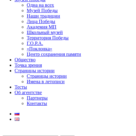
Одна на всех
Музей Победы
Наши традиции
Лица Победы
Академия МП
Школьный музей
Территория Победы
Г.О.Р.А.
«Поклонка»
Центр сохранения памяти
Общество
Точка зрения
Страницы истории
Страницы истории
Имена в летописи
Тесты
Об агентстве
Партнеры
Контакты