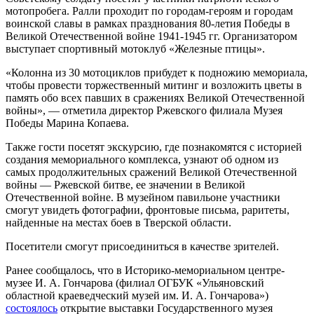
мотопробега. Ралли проходит по городам-героям и городам
воинской славы в рамках празднования 80-летия Победы в
Великой Отечественной войне 1941-1945 гг. Организатором
выступает спортивный мотоклуб «Железные птицы».
«Колонна из 30 мотоциклов прибудет к подножию мемориала,
чтобы провести торжественный митинг и возложить цветы в
память обо всех павших в сражениях Великой Отечественной
войны», — отметила директор Ржевского филиала Музея
Победы Марина Копаева.
Также гости посетят экскурсию, где познакомятся с историей
создания мемориального комплекса, узнают об одном из
самых продолжительных сражений Великой Отечественной
войны — Ржевской битве, ее значении в Великой
Отечественной войне. В музейном павильоне участники
смогут увидеть фотографии, фронтовые письма, раритеты,
найденные на местах боев в Тверской области.
Посетители смогут присоединиться в качестве зрителей.
Ранее сообщалось, что в Историко-мемориальном центре-
музее И. А. Гончарова (филиал ОГБУК «Ульяновский
областной краеведческий музей им. И. А. Гончарова»)
состоялось
открытие выставки Государственного музея