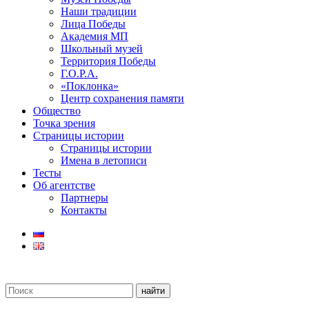
Наши традиции
Лица Победы
Академия МП
Школьный музей
Территория Победы
Г.О.Р.А.
«Поклонка»
Центр сохранения памяти
Общество
Точка зрения
Страницы истории
Страницы истории
Имена в летописи
Тесты
Об агентстве
Партнеры
Контакты