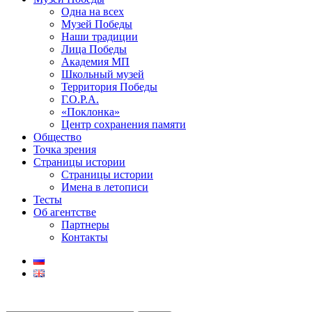
Одна на всех
Музей Победы
Наши традиции
Лица Победы
Академия МП
Школьный музей
Территория Победы
Г.О.Р.А.
«Поклонка»
Центр сохранения памяти
Общество
Точка зрения
Страницы истории
Страницы истории
Имена в летописи
Тесты
Об агентстве
Партнеры
Контакты