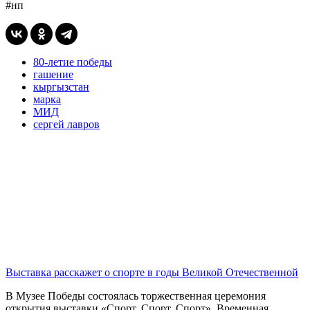
#нп
80-летие победы
гашение
кыргызстан
марка
МИД
сергей лавров
Выставка расскажет о спорте в годы Великой Отечественной
В Музее Победы состоялась торжественная церемония
открытия выставки «Спорт. Спорт. Спорт». Временная