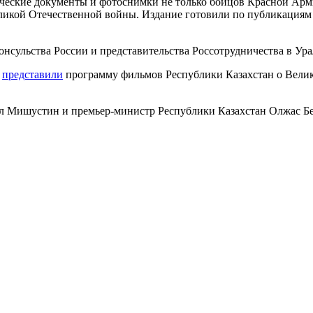
ческие документы и фотоснимки не только бойцов Красной Арми
Великой Отечественной войны. Издание готовили по публикация
нсульства России и представительства Россотрудничества в Ура
ы
представили
программу фильмов Республики Казахстан о Вели
ил Мишустин и премьер-министр Республики Казахстан Олжас Б