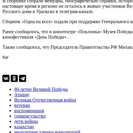
В сборнике собрали мемуары, биографические справки, истори
настоящее время в регионе не осталось в живых участников 
Русского дома в Уральске в телеграм-канале.
Сборник «Одна на всех» издали при поддержке Генерального ко
Ранее сообщалось, что в кинотеатре «Поклонка» Музея Побед
кинофестиваля «День Победы».
Также сообщалось, что Председатель Правительства РФ Миха
#аг
80-летие Великой Победы
Атырау
Великая Отечественная война
ветеран
воспоминания
генконсульство
дети войны
казахстан
малолетние узники концлагерей