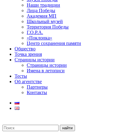
Наши традиции
Лица Победы
Академия МП
Школьный музей
Территория Победы
Г.О.Р.А.
«Поклонка»
Центр сохранения памяти
Общество
Точка зрения
Страницы истории
Страницы истории
Имена в летописи
Тесты
Об агентстве
Партнеры
Контакты