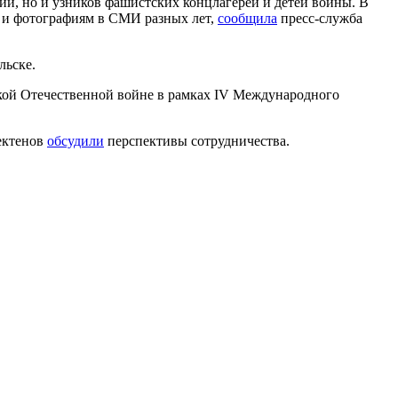
и, но и узников фашистских концлагерей и детей войны. В
м и фотографиям в СМИ разных лет,
сообщила
пресс-служба
льске.
кой Отечественной войне в рамках IV Международного
ектенов
обсудили
перспективы сотрудничества.