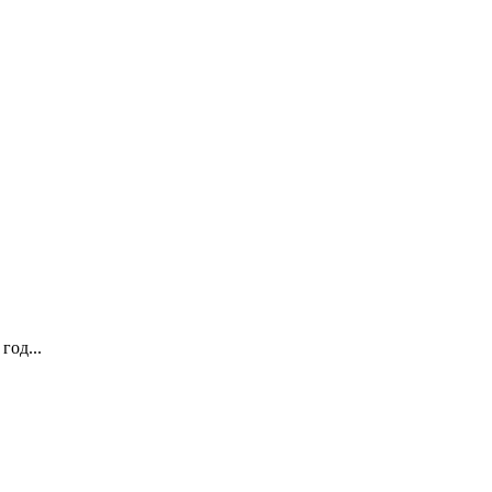
год...