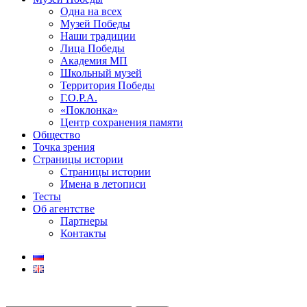
Одна на всех
Музей Победы
Наши традиции
Лица Победы
Академия МП
Школьный музей
Территория Победы
Г.О.Р.А.
«Поклонка»
Центр сохранения памяти
Общество
Точка зрения
Страницы истории
Страницы истории
Имена в летописи
Тесты
Об агентстве
Партнеры
Контакты