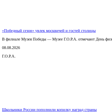
«Победный сезон» увлек москвичей и гостей столицы
В филиале Музея Победы — Музее Г.О.Р.А. отмечают День физк
08.08.2026
Г.О.Р.А.
Школьники России пополнили копилку наград страны