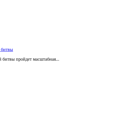
 битвы
й битвы пройдет масштабная...