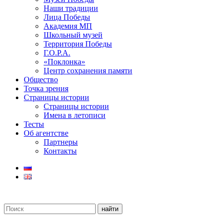
Наши традиции
Лица Победы
Академия МП
Школьный музей
Территория Победы
Г.О.Р.А.
«Поклонка»
Центр сохранения памяти
Общество
Точка зрения
Страницы истории
Страницы истории
Имена в летописи
Тесты
Об агентстве
Партнеры
Контакты