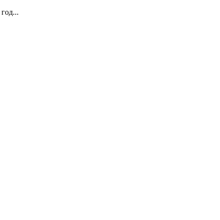
год...