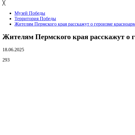
╳
Музей Победы
Территория Победы
Жителям Пермского края расскажут о героизме красноар
Жителям Пермского края расскажут о 
18.06.2025
293