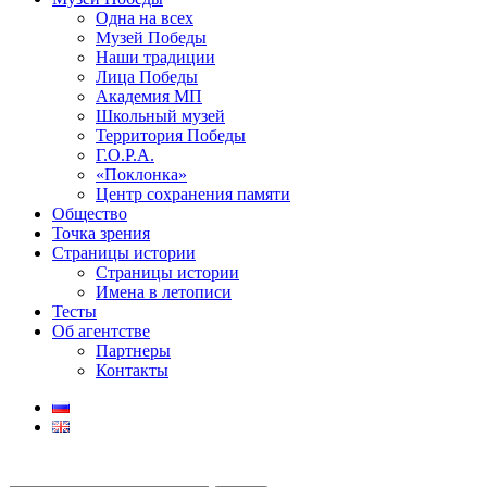
Одна на всех
Музей Победы
Наши традиции
Лица Победы
Академия МП
Школьный музей
Территория Победы
Г.О.Р.А.
«Поклонка»
Центр сохранения памяти
Общество
Точка зрения
Страницы истории
Страницы истории
Имена в летописи
Тесты
Об агентстве
Партнеры
Контакты