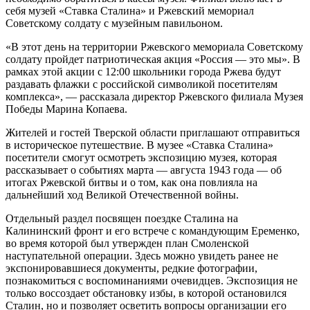
себя музей «Ставка Сталина» и Ржевский мемориал
Советскому солдату с музейным павильоном.
«В этот день на территории Ржевского мемориала Советскому
солдату пройдет патриотическая акция «Россия — это мы». В
рамках этой акции с 12:00 школьники города Ржева будут
раздавать флажки с российской символикой посетителям
комплекса», — рассказала директор Ржевского филиала Музея
Победы Марина Копаева.
Жителей и гостей Тверской области приглашают отправиться
в историческое путешествие. В музее «Ставка Сталина»
посетители смогут осмотреть экспозицию музея, которая
рассказывает о событиях марта — августа 1943 года — об
итогах Ржевской битвы и о том, как она повлияла на
дальнейший ход Великой Отечественной войны.
Отдельный раздел посвящен поездке Сталина на
Калининский фронт и его встрече с командующим Еременко,
во время которой был утвержден план Смоленской
наступательной операции. Здесь можно увидеть ранее не
экспонировавшиеся документы, редкие фотографии,
познакомиться с воспоминаниями очевидцев. Экспозиция не
только воссоздает обстановку избы, в которой остановился
Сталин, но и позволяет осветить вопросы организации его