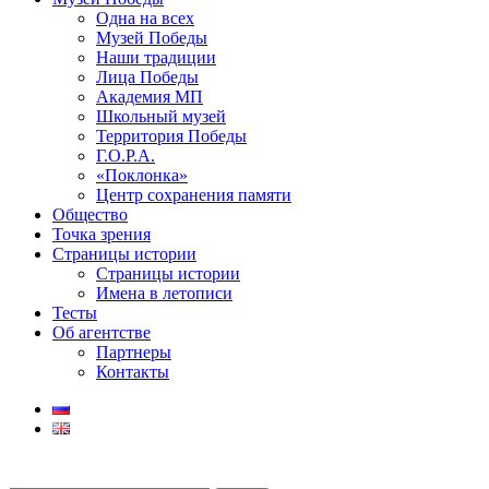
Одна на всех
Музей Победы
Наши традиции
Лица Победы
Академия МП
Школьный музей
Территория Победы
Г.О.Р.А.
«Поклонка»
Центр сохранения памяти
Общество
Точка зрения
Страницы истории
Страницы истории
Имена в летописи
Тесты
Об агентстве
Партнеры
Контакты