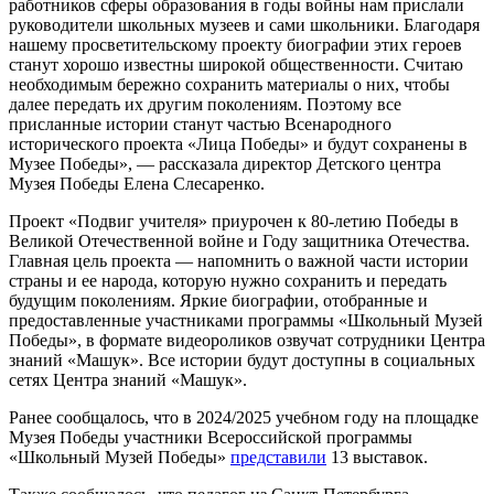
работников сферы образования в годы войны нам прислали
руководители школьных музеев и сами школьники. Благодаря
нашему просветительскому проекту биографии этих героев
станут хорошо известны широкой общественности. Считаю
необходимым бережно сохранить материалы о них, чтобы
далее передать их другим поколениям. Поэтому все
присланные истории станут частью Всенародного
исторического проекта «Лица Победы» и будут сохранены в
Музее Победы», — рассказала директор Детского центра
Музея Победы Елена Слесаренко.
Проект «Подвиг учителя» приурочен к 80-летию Победы в
Великой Отечественной войне и Году защитника Отечества.
Главная цель проекта — напомнить о важной части истории
страны и ее народа, которую нужно сохранить и передать
будущим поколениям. Яркие биографии, отобранные и
предоставленные участниками программы «Школьный Музей
Победы», в формате видеороликов озвучат сотрудники Центра
знаний «Машук». Все истории будут доступны в социальных
сетях Центра знаний «Машук».
Ранее сообщалось, что в 2024/2025 учебном году на площадке
Музея Победы участники Всероссийской программы
«Школьный Музей Победы»
представили
13 выставок.