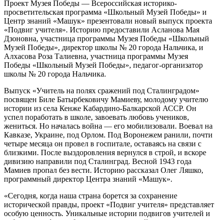
Проект Музея Победы — Всероссийская историко-
просветительская программа «Школьный Музей Победы» и
Центр знаний «Машук» презентовали новый выпуск проекта
«Подвиг учителя». Историю предоставили Асланова Мая
Дзоновна, участница программы Музея Победы «Школьный
Музей Победы», директор школы № 20 города Нальчика, и
Алхасова Роза Талиевна, участница программы Музея
Победы «Школьный Музей Победы», педагог-организатор
школы № 20 города Нальчика.
Выпуск «Учитель на полях сражений под Сталинградом»
посвящен Биле Батырбековичу Мамиеву, молодому учителю
истории из села Кенже Кабардино-Балкарской АССР. Он
успел поработать в школе, завоевать любовь учеников,
жениться. Но началась война — его мобилизовали. Воевал на
Кавказе, Украине, под Орлом. Под Воронежем ранили, почти
четыре месяца он провел в госпитале, оставаясь на связи с
близкими. После выздоровления вернулся в строй, и вскоре
дивизию направили под Сталинград. Весной 1943 года
Мамиев пропал без вести. Историю рассказал Олег Ляшко,
программный директор Центра знаний «Машук».
«Сегодня, когда наша страна борется за сохранение
исторической правды, проект «Подвиг учителя» представляет
особую ценность. Уникальные истории подвигов учителей и