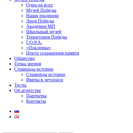
Одна на всех
Музей Победы
Наши традиции
Лица Победы
Академия МП
Школьный музей
Территория Победы
Г.О.Р.А.
«Поклонка»
Центр сохранения памяти
Общество
Точка зрения
Страницы истории
Страницы истории
Имена в летописи
Тесты
Об агентстве
Партнеры
Контакты