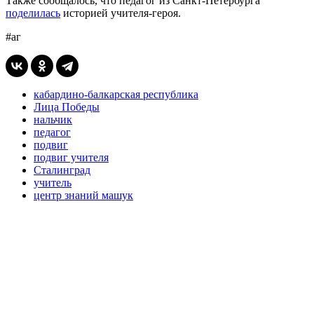
Также сообщалось, что педагог из Санкт-Петербурга
поделилась
историей учителя-героя.
#аг
кабардино-балкарская республика
Лица Победы
нальчик
педагог
подвиг
подвиг учителя
Сталинград
учитель
центр знаний машук