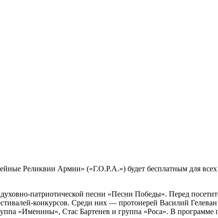
йные Реликвии Армии» («Г.О.Р.А.») будет бесплатным для все
ль духовно-патриотической песни «Песни Победы». Перед посети
естивалей-конкурсов. Среди них — протоиерей Василий Гелеван 
уппа «Именины», Стас Бартенев и группа «Роса». В программе 