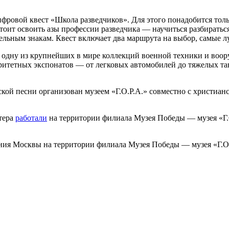
ровой квест «Школа разведчиков». Для этого понадобится толь
тоит освоить азы профессии разведчика — научиться разбиратьс
ельным знакам. Квест включает два маршрута на выбор, самые 
ь одну из крупнейших в мире коллекций военной техники и во
ритетных экспонатов — от легковых автомобилей до тяжелых та
ской песни организован музеем «Г.О.Р.А.» совместно с христи
стера
работали
на территории филиала Музея Победы — музея «Г.
ения Москвы на территории филиала Музея Победы — музея «Г.О