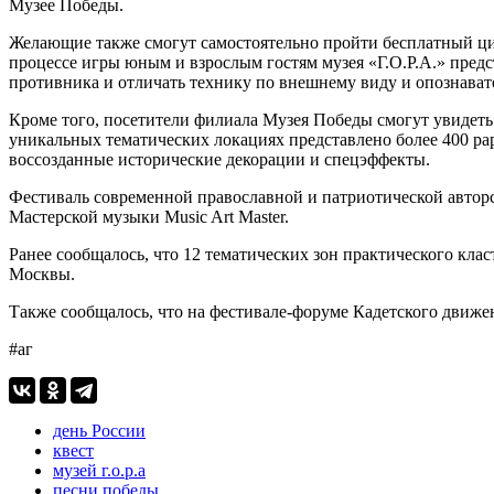
Музее Победы.
Желающие также смогут самостоятельно пройти бесплатный циф
процессе игры юным и взрослым гостям музея «Г.О.Р.А.» предс
противника и отличать технику по внешнему виду и опознават
Кроме того, посетители филиала Музея Победы смогут увидет
уникальных тематических локациях представлено более 400 ра
воссозданные исторические декорации и спецэффекты.
Фестиваль современной православной и патриотической автор
Мастерской музыки Music Art Master.
Ранее сообщалось, что 12 тематических зон практического кла
Москвы.
Также сообщалось, что на фестивале-форуме Кадетского движ
#аг
день России
квест
музей г.о.р.а
песни победы