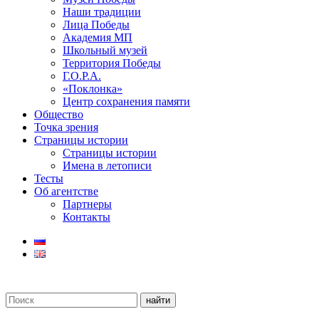
Наши традиции
Лица Победы
Академия МП
Школьный музей
Территория Победы
Г.О.Р.А.
«Поклонка»
Центр сохранения памяти
Общество
Точка зрения
Страницы истории
Страницы истории
Имена в летописи
Тесты
Об агентстве
Партнеры
Контакты