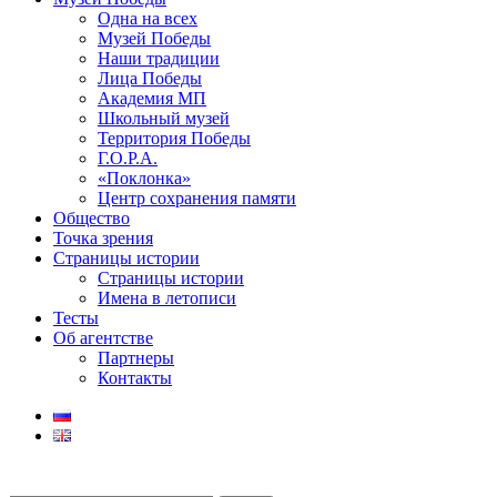
Одна на всех
Музей Победы
Наши традиции
Лица Победы
Академия МП
Школьный музей
Территория Победы
Г.О.Р.А.
«Поклонка»
Центр сохранения памяти
Общество
Точка зрения
Страницы истории
Страницы истории
Имена в летописи
Тесты
Об агентстве
Партнеры
Контакты