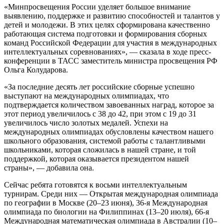
«Минпросвещения России уделяет большое внимание
выявлению, поддержке и развитию способностей и талантов у
детей и молодежи. В этих целях сформирована качественно
работающая система подготовки и формирования сборных
команд Российской Федерации для участия в международных
интеллектуальных соревнованиях», — сказала в ходе пресс-
конференции в ТАСС заместитель министра просвещения РФ
Ольга Колударова.
«За последние десять лет российские сборные успешно
выступают на международных олимпиадах, что
подтверждается количеством завоеванных наград, которое за
этот период увеличилось с 38 до 42, при этом с 19 до 31
увеличилось число золотых медалей. Успехи на
международных олимпиадах обусловлены качеством нашего
школьного образования, системой работы с талантливыми
школьниками, которая сложилась в нашей стране, и той
поддержкой, которая оказывается президентом нашей
страны», — добавила она.
Сейчас ребята готовятся к восьми интеллектуальным
турнирам. Среди них — Открытая международная олимпиада
по географии в Москве (20–23 июня), 36-я Международная
олимпиада по биологии на Филиппинах (13–20 июля), 66-я
Международная математическая олимпиада в Австралии (10–