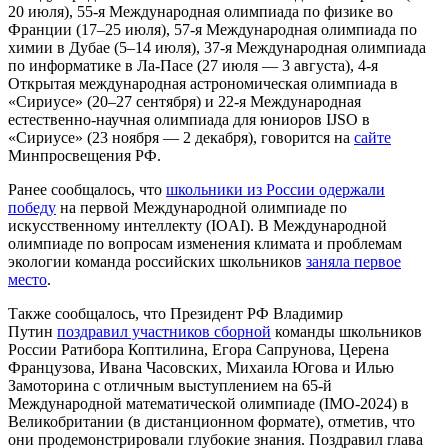
20 июля), 55-я Международная олимпиада по физике во
Франции (17–25 июля), 57-я Международная олимпиада по
химии в Дубае (5–14 июля), 37-я Международная олимпиада
по информатике в Ла-Пасе (27 июля — 3 августа), 4-я
Открытая международная астрономическая олимпиада в
«Сириусе» (20–27 сентября) и 22-я Международная
естественно-научная олимпиада для юниоров IJSO в
«Сириусе» (23 ноября — 2 декабря), говорится на
сайте
Минпросвещения РФ.
Ранее сообщалось, что
школьники из России одержали
победу
на первой Международной олимпиаде по
искусственному интеллекту (IOAI). В Международной
олимпиаде по вопросам изменения климата и проблемам
экологии команда российских школьников
заняла первое
место
.
Также сообщалось, что Президент РФ Владимир
Путин
поздравил участников сборной
команды школьников
России Ратибора Коптилина, Егора Сапрунова, Церена
Французова, Ивана Часовских, Михаила Югова и Илью
Замоторина с отличным выступлением на 65-й
Международной математической олимпиаде (IMO-2024) в
Великобритании (в дистанционном формате), отметив, что
они продемонстрировали глубокие знания. Поздравил глава