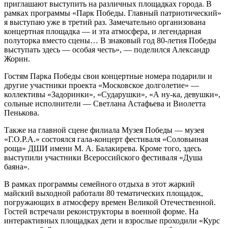
приглашают выступить на различных площадках города. В
рамках программы «Парк Победы. Главный патриотический»
я выступаю уже в третий раз. Замечательно организована
концертная площадка — и эта атмосфера, и легендарная
полуторка вместо сцены… В знаковый год 80-летия Победы
выступать здесь — особая честь», — поделился Александр
Жорин.
Гостям Парка Победы свои концертные номера подарили и
другие участники проекта «Московское долголетие» —
коллективы «Задоринки», «Сударушки», «А ну-ка, девушки»,
сольные исполнители — Светлана Астафьева и Виолетта
Пенькова.
Также на главной сцене филиала Музея Победы — музея
«Г.О.Р.А.» состоялся гала-концерт фестиваля «Соловьиная
роща» ДШИ имени М. А. Балакирева. Кроме того, здесь
выступили участники Всероссийского фестиваля «Душа
баяна».
В рамках программы семейного отдыха в этот жаркий
майский выходной работали 80 тематических площадок,
погружающих в атмосферу времен Великой Отечественной.
Гостей встречали реконструкторы в военной форме. На
интерактивных площадках дети и взрослые проходили «Курс