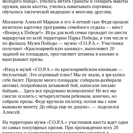
молодого бойца», учились метать гранаты и собирать макеты
оружия, шили кисеты, учились наматывать портянки,
обучались тактической медицине и многому другому.
Москвичи Алексей Маркин и его 4-летний сын Федя прошли
визитную карточку программы семейного отдыха — квест
«Вперед к Победе!». Игра для всей семьи проходит по шести
маршрутам по всей территории Парка Победы, в том числе и
по филиалу Музея Победы — музею «Г.О.Р.А.». Участники
получают «Красноармейскую книжку», выполняют 20
заданий на площадках, проставляют штампы в книжке и
выигрывают призы.
«Вход в музей «Г.О.Р.А.» по красноармейским книжкам —
бесплатный. Это огромный плюс! Мы не знали, я зря купил
себе билет. Прошли много площадок: собирали-разбирали
автомат, попробовали штыковой бой, написали письмо
бойцам… Здесь все продумано великолепно! Не все мы
смогли осилить с четырехлетним ребенком, конечно, но
собрали призы. Феде вручили пилотку, потом мы с ним
выковали монету. До обеда еще не дошли», — поделился
Алексей.
На территории музея «Г.О.Р.А.» участников квеста ждет один
из самых популярных призов. При прохождении всех 20
площадок и соответственном количестве штампов в