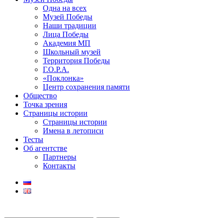
Одна на всех
Музей Победы
Наши традиции
Лица Победы
Академия МП
Школьный музей
Территория Победы
Г.О.Р.А.
«Поклонка»
Центр сохранения памяти
Общество
Точка зрения
Страницы истории
Страницы истории
Имена в летописи
Тесты
Об агентстве
Партнеры
Контакты