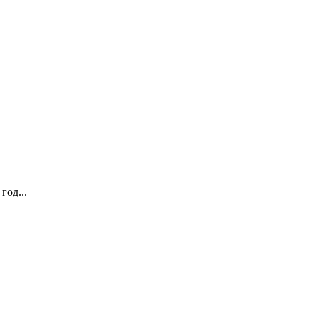
год...