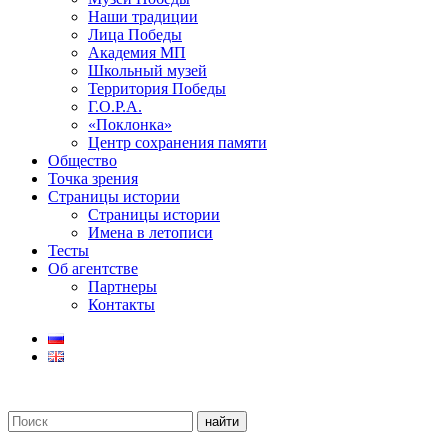
Наши традиции
Лица Победы
Академия МП
Школьный музей
Территория Победы
Г.О.Р.А.
«Поклонка»
Центр сохранения памяти
Общество
Точка зрения
Страницы истории
Страницы истории
Имена в летописи
Тесты
Об агентстве
Партнеры
Контакты