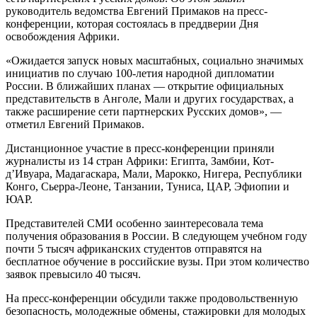
руководитель ведомства Евгений Примаков на пресс-
конференции, которая состоялась в преддверии Дня
освобождения Африки.
«Ожидается запуск новых масштабных, социально значимых
инициатив по случаю 100-летия народной дипломатии
России. В ближайших планах — открытие официальных
представительств в Анголе, Мали и других государствах, а
также расширение сети партнерских Русских домов», —
отметил Евгений Примаков.
Дистанционное участие в пресс-конференции приняли
журналисты из 14 стран Африки: Египта, Замбии, Кот-
д’Ивуара, Мадагаскара, Мали, Марокко, Нигера, Республики
Конго, Сьерра-Леоне, Танзании, Туниса, ЦАР, Эфиопии и
ЮАР.
Представителей СМИ особенно заинтересовала тема
получения образования в России. В следующем учебном году
почти 5 тысяч африканских студентов отправятся на
бесплатное обучение в российские вузы. При этом количество
заявок превысило 40 тысяч.
На пресс-конференции обсудили также продовольственную
безопасность, молодежные обмены, стажировки для молодых