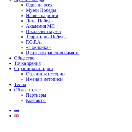
Одна на всех
Музей Победы
Наши традиции
Лица Победы
Академия МП
Школьный музей
Территория Победы
Г.О.Р.А.
«Поклонка»
Центр сохранения памяти
Общество
Точка зрения
Страницы истории
Страницы истории
Имена в летописи
Тесты
Об агентстве
Партнеры
Контакты