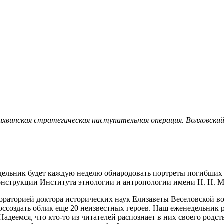
Тихвинская стратегическая наступательная операция. Волховск
дельник будет каждую неделю обнародовать портреты погибших
онструкции Института этнологии и антропологии имени Н. Н. 
раторией доктора исторических наук Елизаветы Веселовской во
 воссоздать облик еще 20 неизвестных героев. Наш еженедельник
 Надеемся, что кто-то из читателей распознает в них своего род