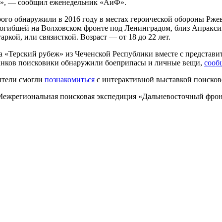
у», — сообщил еженедельник «АиФ».
ого обнаружили в 2016 году в местах героической обороны Ржев
огибшей на Волховском фронте под Ленинградом, близ Апраксина
ркой, или связисткой. Возраст — от 18 до 22 лет.
а «Терский рубеж» из Чеченской Республики вместе с представит
танков поисковики обнаружили боеприпасы и личные вещи,
сооб
тители смогли
познакомиться
с интерактивной выставкой поисков
 Межрегиональная поисковая экспедиция «Дальневосточный фро