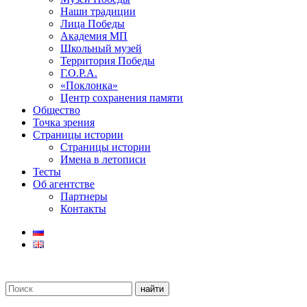
Наши традиции
Лица Победы
Академия МП
Школьный музей
Территория Победы
Г.О.Р.А.
«Поклонка»
Центр сохранения памяти
Общество
Точка зрения
Страницы истории
Страницы истории
Имена в летописи
Тесты
Об агентстве
Партнеры
Контакты