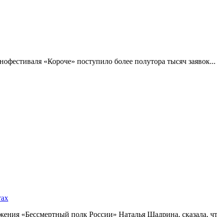
фестиваля «Короче» поступило более полутора тысяч заявок...
тах
ния «Бессмертный полк России» Наталья Шадрина, сказала, что