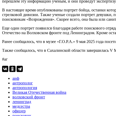
перешлем эту информацию ученым, и они проведут экспертиз
В настоящее время опубликованы портрет бойца, останки котор
стрелковой дивизии. Также ученые создали портрет девушки, п
поисковикам «Возрождения». Скорее всего, она была или санита
Еще один портрет появился благодаря работе поискового отряд
Отечество на Волховском фронте под Ленинградом. Кроме ос
Ранее сообщалось, что в музее «Г.О.Р.А.» 9 мая 2025 года посе
Также сообщалось, что в Сахалинской области завершилась V
#аг
аиф
антрополог
антропология
Великая Отечественная война
волховский фронт
ленинград
медсестра
офицер
поисковик