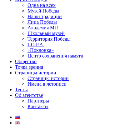
Одна на всех
Музей Победы
Наши традиции
Лица Победы
Академия МП
Школьный музей
Территория Победы
Г.О.Р.А.
«Поклонка»
Центр сохранения памяти
Общество
Точка зрения
Страницы истории
Страницы истории
Имена в летописи
Тесты
Об агентстве
Партнеры
Контакты